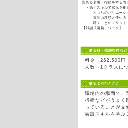
認める表現／指摘をする表
・聴くスキルで状況を把
相づちのバリエーシ
質問の種類と使い方
聴くことのメリット
【対話式講義・ワーク】
料金→262,50
人数→1クラスにつ
職場内の場面で、
折衝などがうまく
っていることが見
実践スキルを学ぶ