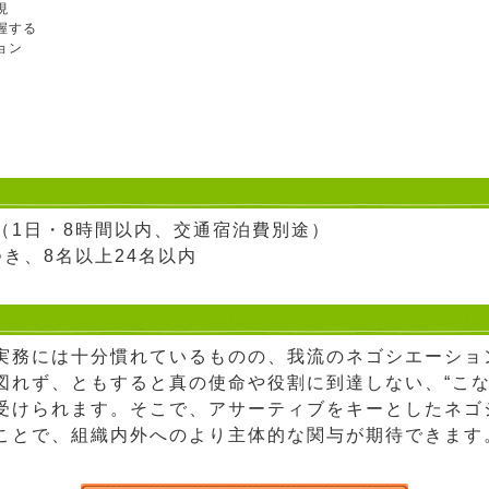
現
握する
ョン
0円（1日・8時間以内、交通宿泊費別途）
き、8名以上24名以内
実務には十分慣れているものの、我流のネゴシエーショ
図れず、ともすると真の使命や役割に到達しない、“こな
受けられます。そこで、アサーティブをキーとしたネゴ
ことで、組織内外へのより主体的な関与が期待できます