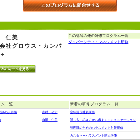
この講師の他の研修プログラム一覧
 仁美
ダイバーシティ・マネジメント研修
会社グロウス・カンパ
＋
ラム一覧
新着の研修プログラム一覧
商談の説得術
吉村 公志
定年延長社員研修
修
山岡 仁美
話し方・訊き方から考えるコミュニケーション
管理職のためのハラスメント対策研修
カスタマーハラスメント防止研修