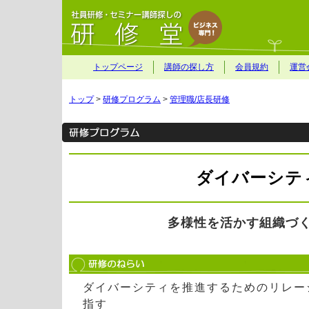
トップページ
講師の探し方
会員規約
運営
トップ
>
研修プログラム
>
管理職/店長研修
ダイバーシテ
多様性を活かす組織づ
ダイバーシティを推進するためのリレー
指す