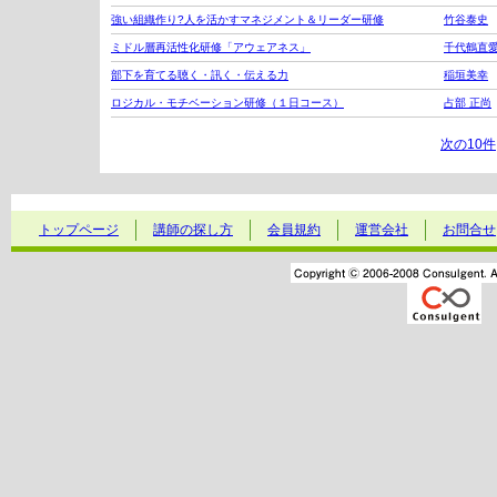
強い組織作り?人を活かすマネジメント＆リーダー研修
竹谷泰史
ミドル層再活性化研修「アウェアネス」
千代鶴直
部下を育てる聴く・訊く・伝える力
稲垣美幸
ロジカル・モチベーション研修（１日コース）
占部 正尚
次の10件
トップページ
講師の探し方
会員規約
運営会社
お問合せ