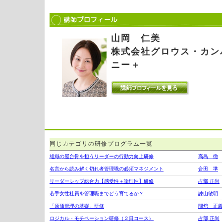
山岡 仁美
株式会社グロウス・カン
ニー＋
同じカテゴリの研修プログラム一覧
組織の屋台骨を担うリーダーの行動力向上研修
高島 徹
名言から読み解く切れ者管理職の必須マネジメント
合田 準
リーダーシップ総合力【感受性＋論理性】研修
占部 正尚
若手女性社員を管理職までどう育てるか？
諌山敏明
「原価管理の基礎」研修
間舘 正
ロジカル・モチベーション研修（２日コース）
占部 正尚