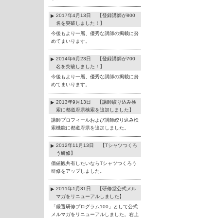
2017年4月13日 【登録講師が800
名を突破しました！】
今後もより一層、優秀な講師の掲載に努
めてまいります。
2014年6月23日 【登録講師が700
名を突破しました！】
今後もより一層、優秀な講師の掲載に努
めてまいります。
2013年9月13日 【講師絞り込み検
索に都道府県検索を追加しました】
講師プロフィールおよび講師絞り込み検
索機能に都道府県を追加しました。
2012年11月13日 【Tシャツつくろ
う研修】
価値観共有したいならTシャツつくろう
研修をアップしました。
2011年1月31日 【研修堂公式メル
マガをリニューアルしました】
「厳選研修プログラム100」として公式
メルマガをリニューアルしました。右上