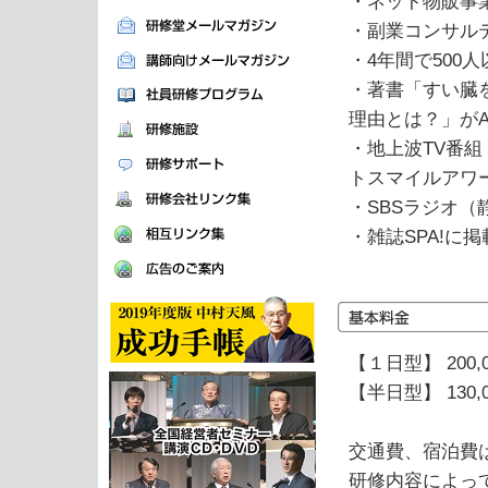
・ネット物販事
・副業コンサル
・4年間で500
・著書「すい臓
理由とは？」がA
・地上波TV番
トスマイルアワー
・SBSラジオ（
・雑誌SPA!に掲
【１日型】 200,
【半日型】 130,
交通費、宿泊費
研修内容によっ