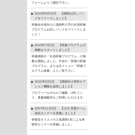
フォームよりご購読下さい。
2010年9月10日 【講師お試しパッ
クをリリースしました】
研修会社様向けに講師料０円の社員研修
プログラムお試しパックをリリースしま
した！
2010年7月2日 【研修プログラムの
掲載をスタートしました】
研修講師の「社員研修プログラム」の掲
載を開始しました。中央の「新着の研修
プログラム」または左メニュー「研修プ
ログラム検索」よりご覧下さい。
2010年6月2日 【講師向け有料オプ
ション機能を追加しました】
プロフィールのセルフ編集、URLリン
ク、著書掲載等をご利用いただけます。
2007年11月5日 【11/5 営業チーム
強化セミナーを実施しました】
研修堂オススメの人気講師2名による体
験型セミナーを実施しました。