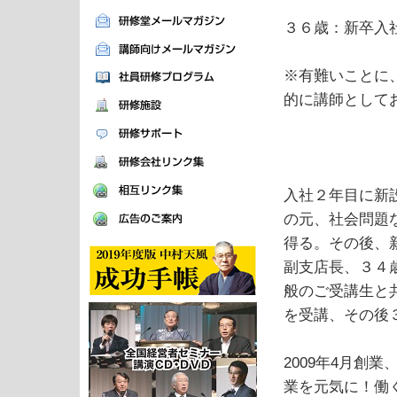
３６歳：新卒入
※有難いことに
的に講師として
入社２年目に新
の元、社会問題
得る。その後、
副支店長、３４
般のご受講生と
を受講、その後
2009年4月創
業を元気に！働