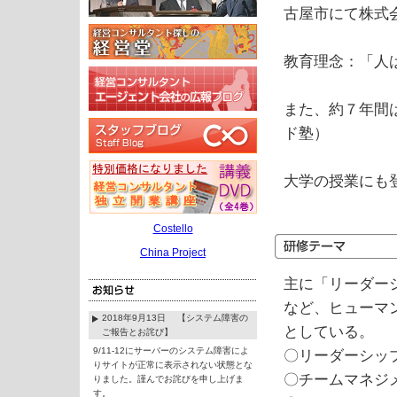
古屋市にて株式会社
教育理念：「人
また、約７年間
ド塾）
大学の授業にも
Costello
China Project
主に「リーダー
など、ヒューマ
2018年9月13日 【システム障害の
としている。
ご報告とお詫び】
9/11-12にサーバーのシステム障害によ
〇リーダーシッ
りサイトが正常に表示されない状態とな
〇チームマネジ
りました。謹んでお詫びを申し上げま
す。