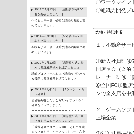
〇ワークマイン
〇組織力開発プ
2017年4月13日 【登録講師が800
名を突破しました！】
今後もより一層、優秀な講師の掲載に努
めてまいります。
2014年6月23日 【登録講師が700
名を突破しました！】
１．不動産サー
今後もより一層、優秀な講師の掲載に努
めてまいります。
①新入社員研修
2013年9月13日 【講師絞り込み検
索に都道府県検索を追加しました】
国店長会（２泊
講師プロフィールおよび講師絞り込み検
レーナー研修（
索機能に都道府県を追加しました。
⑥全国FC加盟
2012年11月13日 【Tシャツつくろ
ンで全支店を中
う研修】
価値観共有したいならTシャツつくろう
研修をアップしました。
２．ゲームソフ
2011年1月31日 【研修堂公式メル
上場企業
マガをリニューアルしました】
「厳選研修プログラム100」として公式
メルマガをリニューアルしました。右上
①新入社員研修