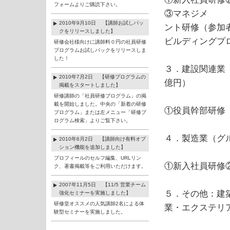
フォームよりご購読下さい。
③マネジメ
2010年9月10日 【講師お試しパッ
ント研修（参加
クをリリースしました】
ビルディングプ
研修会社様向けに講師料０円の社員研修
プログラムお試しパックをリリースしま
した！
３．建設関連業
2010年7月2日 【研修プログラムの
億円）
掲載をスタートしました】
研修講師の「社員研修プログラム」の掲
載を開始しました。中央の「新着の研修
①役員幹部研修
プログラム」または左メニュー「研修プ
ログラム検索」よりご覧下さい。
４．製造業（グ
2010年6月2日 【講師向け有料オプ
ション機能を追加しました】
プロフィールのセルフ編集、URLリン
①新入社員研修
ク、著書掲載等をご利用いただけます。
2007年11月5日 【11/5 営業チーム
５．その他：建
強化セミナーを実施しました】
研修堂オススメの人気講師2名による体
業・エクステリ
験型セミナーを実施しました。