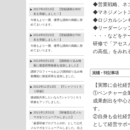
◆営業戦略、ネ
2017年4月13日 【登録講師が800
◆マネジメント
名を突破しました！】
◆ロジカルシン
今後もより一層、優秀な講師の掲載に努
めてまいります。
◆リーダーシッ
・・・などをテ
2014年6月23日 【登録講師が700
名を突破しました！】
研修で「アセス
今後もより一層、優秀な講師の掲載に努
めてまいります。
の高低」をみれ
2013年9月13日 【講師絞り込み検
索に都道府県検索を追加しました】
講師プロフィールおよび講師絞り込み検
索機能に都道府県を追加しました。
【実際に会社経
2012年11月13日 【Tシャツつくろ
う研修】
①ベンチャー企
価値観共有したいならTシャツつくろう
成果創出を中心
研修をアップしました。
す。
2011年1月31日 【研修堂公式メル
②自身も会社経
マガをリニューアルしました】
「厳選研修プログラム100」として公式
として経営サポ
メルマガをリニューアルしました。右上