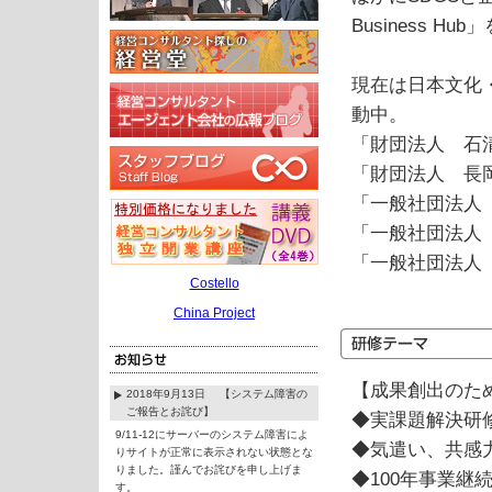
Business 
現在は日本文化
動中。
「財団法人 石
「財団法人 
「一般社団法人
「一般社団法人 
「一般社団法人
Costello
China Project
【成果創出のた
2018年9月13日 【システム障害の
ご報告とお詫び】
◆実課題解決研
9/11-12にサーバーのシステム障害によ
◆気遣い、共感
りサイトが正常に表示されない状態とな
りました。謹んでお詫びを申し上げま
◆100年事業継
す。