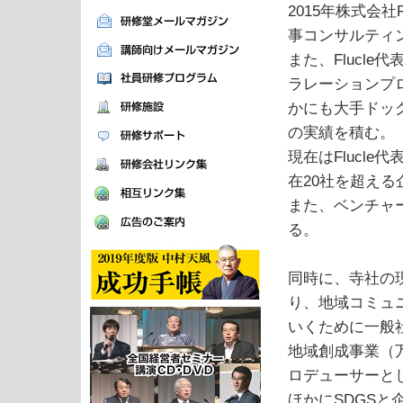
2015年株式会
事コンサルティ
また、Flucl
ラレーションプロ
かにも大手ドッ
の実績を積む。
現在はFlucl
在20社を超え
また、ベンチャ
る。
同時に、寺社の
り、地域コミュ
いくために一般
地域創成事業（万
ロデューサーと
ほかにSDGSと企