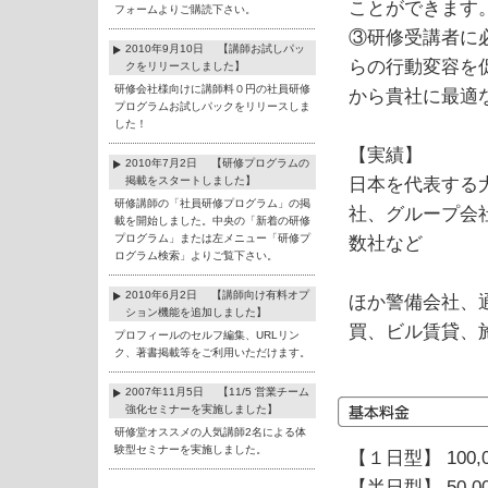
ことができます
フォームよりご購読下さい。
③研修受講者に
2010年9月10日 【講師お試しパッ
らの行動変容を
クをリリースしました】
研修会社様向けに講師料０円の社員研修
から貴社に最適
プログラムお試しパックをリリースしま
した！
【実績】
2010年7月2日 【研修プログラムの
掲載をスタートしました】
日本を代表する
研修講師の「社員研修プログラム」の掲
社、グループ会
載を開始しました。中央の「新着の研修
プログラム」または左メニュー「研修プ
数社など
ログラム検索」よりご覧下さい。
2010年6月2日 【講師向け有料オプ
ほか警備会社、
ション機能を追加しました】
買、ビル賃貸、
プロフィールのセルフ編集、URLリン
ク、著書掲載等をご利用いただけます。
2007年11月5日 【11/5 営業チーム
強化セミナーを実施しました】
研修堂オススメの人気講師2名による体
験型セミナーを実施しました。
【１日型】 100,
【半日型】 50,0