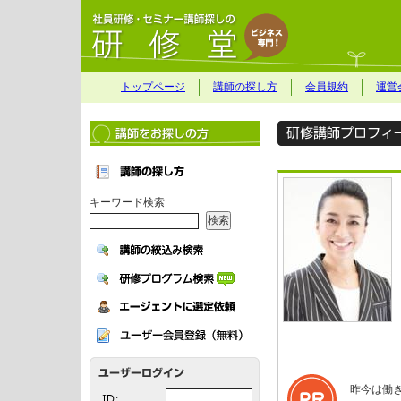
トップページ
講師の探し方
会員規約
運営
キーワード検索
昨今は働