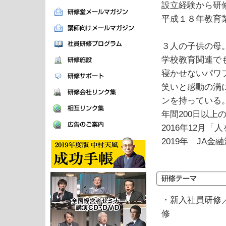
設立経験から研
平成１８年教育
３人の子供の母
学校教育関連で
寝かせないパワ
笑いと感動の渦
ンを持っている
年間200日以
2016年12月
2019年 JA
・新入社員研修