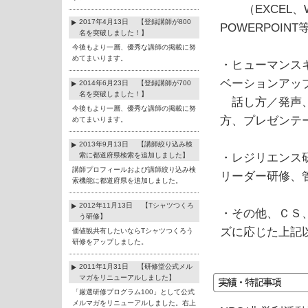
（EXCEL、W
2017年4月13日 【登録講師が800
POWERPOINT
名を突破しました！】
今後もより一層、優秀な講師の掲載に努
めてまいります。
・ヒューマンス
ベーションアッ
2014年6月23日 【登録講師が700
名を突破しました！】
話し方／発声、
今後もより一層、優秀な講師の掲載に努
方、プレゼンテ
めてまいります。
2013年9月13日 【講師絞り込み検
索に都道府県検索を追加しました】
・レジリエンス
講師プロフィールおよび講師絞り込み検
リーダー研修、
索機能に都道府県を追加しました。
2012年11月13日 【Tシャツつくろ
・その他、ＣＳ
う研修】
ズに応じた上記
価値観共有したいならTシャツつくろう
研修をアップしました。
2011年1月31日 【研修堂公式メル
マガをリニューアルしました】
「厳選研修プログラム100」として公式
メルマガをリニューアルしました。右上