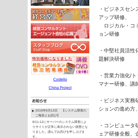
・ビジネスセン
アップ研修、
ロジカル・コミ
ョン研修
・中堅社員活性
題解決研修
・営業力強化/ト
Costello
マナー研修、講
China Project
・ビジネス実務
ションの進め方
2018年9月13日 【システム障害の
ご報告とお詫び】
9/11-12にサーバーのシステム障害によ
・コンピュータ
りサイトが正常に表示されない状態とな
りました。謹んでお詫びを申し上げま
ェア研修全般、
す。