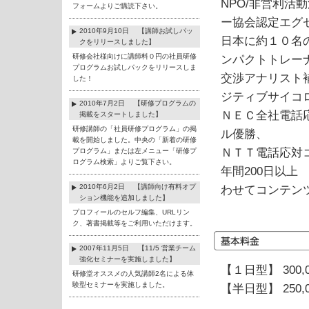
NPO/非営利活
フォームよりご購読下さい。
ー協会認定エグ
2010年9月10日 【講師お試しパッ
日本に約１０名
クをリリースしました】
研修会社様向けに講師料０円の社員研修
ンパクトトレ
プログラムお試しパックをリリースしま
交渉アナリスト
した！
ジティブサイコ
2010年7月2日 【研修プログラムの
ＮＥＣ全社電話
掲載をスタートしました】
研修講師の「社員研修プログラム」の掲
ル優勝、
載を開始しました。中央の「新着の研修
ＮＴＴ電話応対
プログラム」または左メニュー「研修プ
ログラム検索」よりご覧下さい。
年間200日以
2010年6月2日 【講師向け有料オプ
わせてコンテン
ション機能を追加しました】
プロフィールのセルフ編集、URLリン
ク、著書掲載等をご利用いただけます。
2007年11月5日 【11/5 営業チーム
強化セミナーを実施しました】
【１日型】 300,
研修堂オススメの人気講師2名による体
験型セミナーを実施しました。
【半日型】 250,