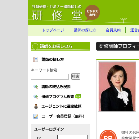
トップページ
講師の探し方
会員規約
運営
キーワード検索
御社のお
航空業界