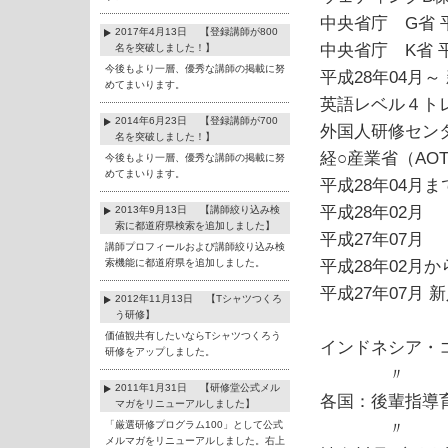
中央省庁 G省 平
2017年4月13日 【登録講師が800
中央省庁 K省 平
名を突破しました！】
今後もより一層、優秀な講師の掲載に努
平成28年04月
めてまいります。
英語レベル４ト
2014年6月23日 【登録講師が700
外国人研修センタ
名を突破しました！】
経○産業省（AOT
今後もより一層、優秀な講師の掲載に努
めてまいります。
平成28年04月ま
平成28年02月
2013年9月13日 【講師絞り込み検
索に都道府県検索を追加しました】
平成27年07月
講師プロフィールおよび講師絞り込み検
索機能に都道府県を追加しました。
平成28年02月か
平成27年07月
2012年11月13日 【Tシャツつくろ
う研修】
価値観共有したいならTシャツつくろう
インドネシア・
研修をアップしました。
〃
2011年1月31日 【研修堂公式メル
各国：後輩指導
マガをリニューアルしました】
「厳選研修プログラム100」として公式
〃
メルマガをリニューアルしました。右上