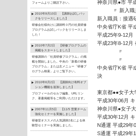
神奈川県●市 平成
フォームよりご購読下さい。
〃 新入職員
2010年9月10日 【講師お試しパッ
新入職員：接遇
クをリリースしました】
研修会社様向けに講師料０円の社員研修
中央省庁K省 平成
プログラムお試しパックをリリースしま
平成25年9-12月
した！
平成23年8-1
2010年7月2日 【研修プログラムの
掲載をスタートしました】
〃
研修講師の「社員研修プログラム」の掲
〃
載を開始しました。中央の「新着の研修
プログラム」または左メニュー「研修プ
中央省庁K省 平
ログラム検索」よりご覧下さい。
決
2010年6月2日 【講師向け有料オプ
コミュ
ション機能を追加しました】
東京都●●女子大学
プロフィールのセルフ編集、URLリン
ク、著書掲載等をご利用いただけます。
平成30年06月
神奈川県●女子大
2007年11月5日 【11/5 営業チーム
強化セミナーを実施しました】
平成30年12月
研修堂オススメの人気講師2名による体
N通運 平成29
験型セミナーを実施しました。
S通運 平成29年