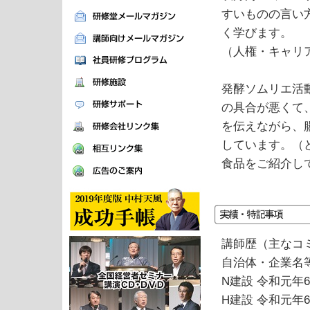
すいものの言い
く学びます。
（人権・キャリ
発酵ソムリエ活
の具合が悪くて
を伝えながら、
しています。（
食品をご紹介し
講師歴（主なコ
自治体・企業名等
N建設 令和元年
H建設 令和元年