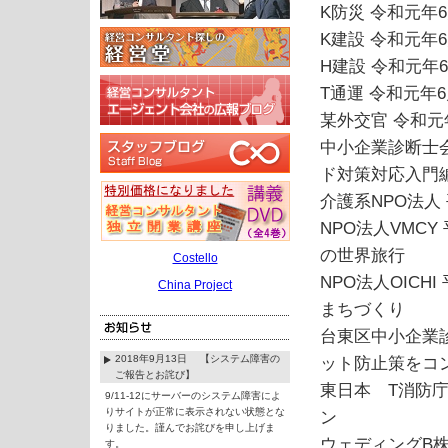
K防災 令和元年
K建設 令和元年
H建設 令和元年
T通運 令和元年
某外交官 令和元
中小企業診断士
ド対策対応入門
介護系NPO法人
NPO法人VMC
の世界旅行
Costello
NPO法人OIC
China Project
まちづくり
台東区中小企業
2018年9月13日 【システム障害の
ット防止策をコ
ご報告とお詫び】
東日本 T消防庁
9/11-12にサーバーのシステム障害によ
りサイトが正常に表示されない状態とな
ン
りました。謹んでお詫びを申し上げま
ウェディングB株
す。