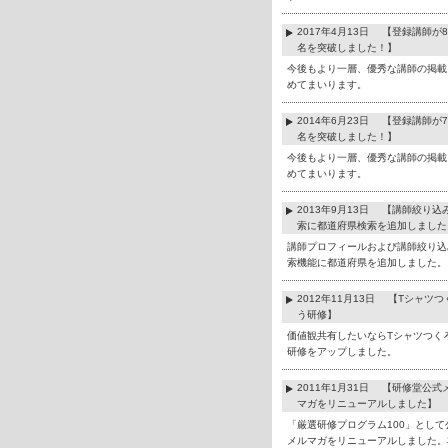
2017年4月13日 【登録講師が8
名を突破しました！】
今後もより一層、優秀な講師の掲載
めてまいります。
2014年6月23日 【登録講師が7
名を突破しました！】
今後もより一層、優秀な講師の掲載
めてまいります。
2013年9月13日 【講師絞り込
索に都道府県検索を追加しました
講師プロフィールおよび講師絞り込
索機能に都道府県を追加しました。
2012年11月13日 【Tシャツつ
う研修】
価値観共有したいならTシャツつく
研修をアップしました。
2011年1月31日 【研修堂公式
マガをリニューアルしました】
「厳選研修プログラム100」として
メルマガをリニューアルしました。