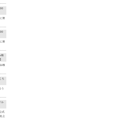
00
に努
00
に努
み検
】
み検
くろ
ろう
メル
公式
右上