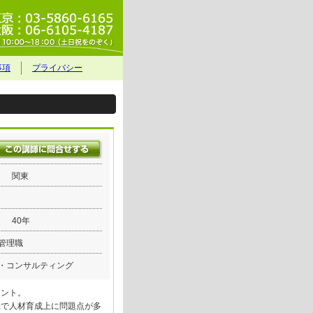
事項
プライバシー
関東
40年
管理職
・コンサルティング
イント。
昧で人材育成上に問題点が多