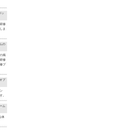
パッ
研修
しま
ラムの
の掲
研修
修プ
料オプ
ン
す。
チーム
る体