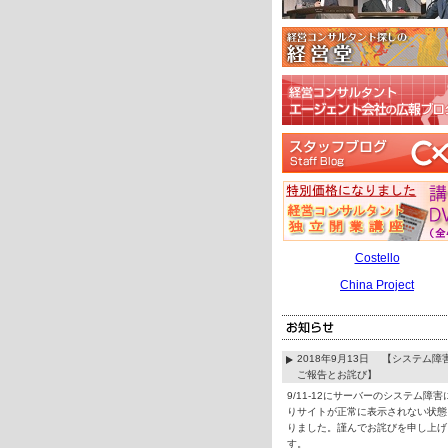
Costello
China Project
2018年9月13日 【システム障
ご報告とお詫び】
9/11-12にサーバーのシステム障害
りサイトが正常に表示されない状態
りました。謹んでお詫びを申し上げ
す。