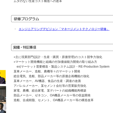
ムダのない生産コスト構造への改革
・
エンジニアリングデビジョン「マネージメントテクノロジー研修」
○主に現業部門(設計・生産・購買・原価管理)のコスト競争力強化
○マーケット開発機能と組織の付加価値能力開発の取り組み方
ex)マーケット需要構造・製品システム設計・RE-Production Sys
某車メーカー、造船、農機等々のマーケット開発
総合電気、造船、部品メーカー等の原価企画機能の強化
某車メーカー、AV機器、食品の生産・調達の改善
アパレルメーカー、某セメント会社等の営業販売強化
家電、農機、総合家電、某デパートの組織機能再構築
部品メーカー、ゼネコン、OA機器メーカー等の収益開発
造船、合成樹脂、セメント、OA機器メーカー等の構造改革