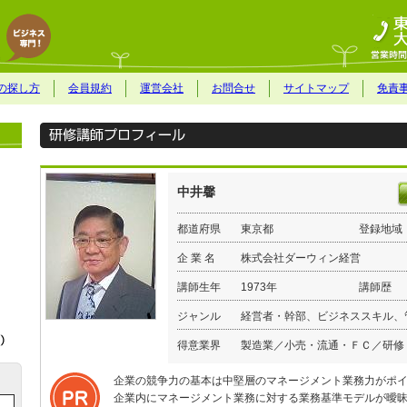
の探し方
会員規約
運営会社
お問合せ
サイトマップ
免責
中井馨
都道府県
東京都
登録地域
企 業 名
株式会社ダーウィン経営
講師生年
1973年
講師歴
ジャンル
経営者・幹部、ビジネススキル、
得意業界
製造業／小売・流通・ＦＣ／研修
企業の競争力の基本は中堅層のマネージメント業務力がポ
企業内にマネージメント業務に対する業務基準モデルが曖