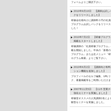
フォームよりご購読下さい。
2010年9月10日 【講師お試し
クをリリースしました】
研修会社様向けに講師料０円の社員
プログラムお試しパックをリリース
した！
2010年7月2日 【研修プログ
掲載をスタートしました】
研修講師の「社員研修プログラム」
載を開始しました。中央の「新着の
プログラム」または左メニュー「研
ログラム検索」よりご覧下さい。
2010年6月2日 【講師向け有
ション機能を追加しました】
プロフィールのセルフ編集、URLリ
ク、著書掲載等をご利用いただけま
2007年11月5日 【11/5 営業
強化セミナーを実施しました】
研修堂オススメの人気講師2名によ
験型セミナーを実施しました。