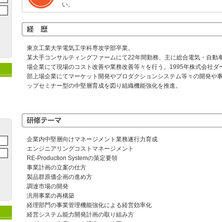
い。
東京工業大学電気工学科専攻学部卒業。
某大手コンサルティングファームにて22年間勤務、主に総合電気・自動
場企業にて現場のコスト改善や業務改善等々を行う。1995年株式会社ダ
部上場企業にてマーケット開発やプロダクションシステム等々の開発や
ップセミナー型の中堅層育成を図り組織機能強化を推進。
企業内中堅層向けマネージメント業務遂行力育成
エンジニアリングコストマネージメント
RE-Production Systemの策定要領
事業計画の立案の仕方
製品群原価企画の進め方
調達市場の開発
汎用事業の再構築
経理部門の事業管理機能強化による経営効率化
経営システム能力開発計画の取り組み方