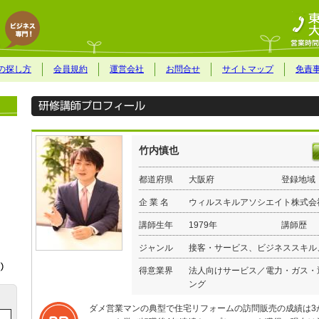
の探し方
会員規約
運営会社
お問合せ
サイトマップ
免責
竹内慎也
都道府県
大阪府
登録地域
企 業 名
ウィルスキルアソシエイト株式会
講師生年
1979年
講師歴
ジャンル
接客・サービス、ビジネススキル
得意業界
法人向けサービス／電力・ガス・
ング
ダメ営業マンの典型で住宅リフォームの訪問販売の成績は3