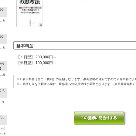
00
に努
00
に努
【１日型】 200,000円～
【半日型】 100,000円～
み検
】
み検
※1.表示料金は全て（税別）の金額となります。参考価格の目安ですので研修内容によ
※2.見積もりを依頼する場合、研修堂への会員登録が必要となります。(会員登録無料)
くろ
ろう
メル
公式
右上