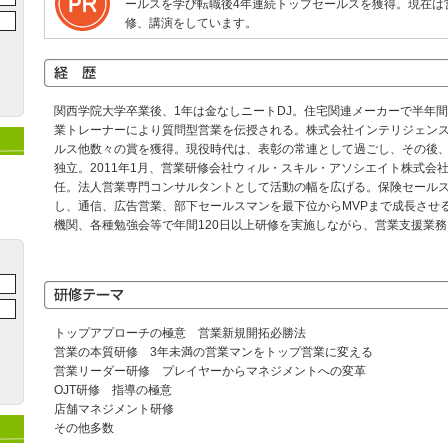
ールスを学び転職後4年連続トップセールスを獲得。現在は
修、講演をしています。
関西学院大学卒業後、1年は金なしニートDJ。住宅関連メーカーで半年
業トレーナーにより質問型営業を伝授される。株式会社インテリジェン
ルス他数々の賞を獲得。現役時代は、表彰の常連として過ごし、その後
独立。2011年1月、営業研修会社ウィル・スキル・アソシエイト株式会
任。法人営業専門コンサルタントとして活動の幅を広げる。保険セールス
し、通信、広告営業、部下セールスマンを最下位からMVPまで成長させ
機関、各種勉強会等で年間120日以上研修を実施しながら、営業支援業
トップアプローチの極意 営業新規開拓必勝法
営業の本質研修 3年未満の営業マンをトップ営業に変える
営業リーダー研修 プレイヤーからマネジメントへの変革
OJT研修 指導の極意
店舗マネジメント研修
その他多数