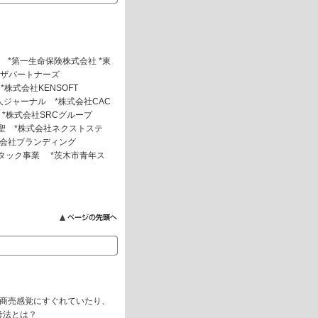
 *第一生命保険株式会社 *東
ラザパートナーズ
株式会社KENSOFT
ジャーナル *株式会社CAC
*株式会社SRCグループ
聖 *株式会社ネクストステ
式会社ブランディング
アタック事業 *茨木市青年ス
は商売感覚にすぐれていたり、
考法とは？