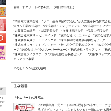
著書「非エリートの思考法」（明日香出版社）
*関西電力株式会社 *ソニー生命保険株式会社 *かんぽ生命保険株式会社
洋ゴム工業株式会社 *株式会社インテリジェンス *株式会社ライフプ
*大阪商工会議所 *大阪商業大学 *京都外国語大学 *帝塚山学院大学 *
*株式会社東京リーガルマインド *株式会社バルニバービ *株式会社求人
*株式会社夢真ホールディングス *株式会社徳島健康科学総合センター 
*株式会社ジョイントプレジャー *新中村化学工業株式会社 *株式会社
ージ *株式会社リベラルスーパーチェーン *株式会社トライアウト *株
*株式会社ライフステージ *大阪高度総合事務センター *大阪市ジョブ
キルアップ事業
その他１００社超実績有
害の
『非エリートの思考法』
によ
とな
2流大学出身、元ニート等の経歴を持つ非エリートに
ま
稼げるビジネスマンになる人もいる！一流になれる思