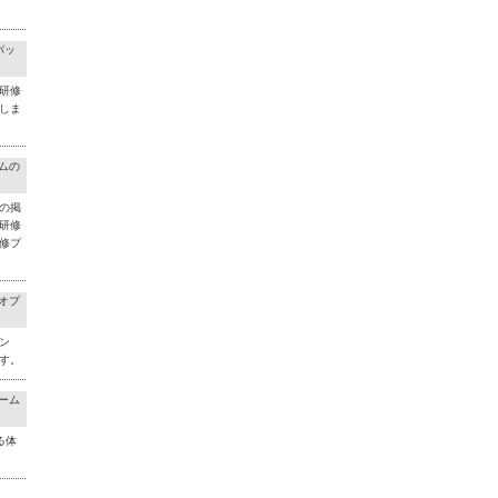
パッ
研修
しま
ラムの
の掲
研修
修プ
料オプ
ン
す。
チーム
る体