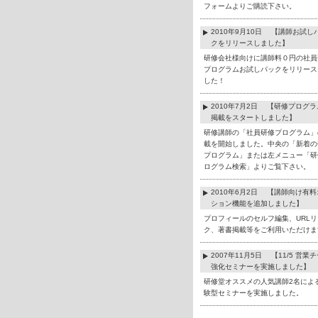
フォームよりご購読下さい。
2010年9月10日 【講師お試し
クをリリースしました】
研修会社様向けに講師料０円の社員
プログラムお試しパックをリリース
した！
2010年7月2日 【研修プログ
掲載をスタートしました】
研修講師の「社員研修プログラム」
載を開始しました。中央の「新着の
プログラム」または左メニュー「研
ログラム検索」よりご覧下さい。
2010年6月2日 【講師向け有
ション機能を追加しました】
プロフィールのセルフ編集、URLリ
ク、著書掲載等をご利用いただけま
2007年11月5日 【11/5 営業
強化セミナーを実施しました】
研修堂オススメの人気講師2名によ
験型セミナーを実施しました。