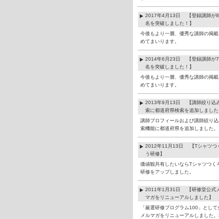
2017年4月13日 【登録講師が8
名を突破しました！】
今後もより一層、優秀な講師の掲載
めてまいります。
2014年6月23日 【登録講師が7
名を突破しました！】
今後もより一層、優秀な講師の掲載
めてまいります。
2013年9月13日 【講師絞り込
索に都道府県検索を追加しました
講師プロフィールおよび講師絞り込
索機能に都道府県を追加しました。
2012年11月13日 【Tシャツつ
う研修】
価値観共有したいならTシャツつく
研修をアップしました。
2011年1月31日 【研修堂公式
マガをリニューアルしました】
「厳選研修プログラム100」として
メルマガをリニューアルしました。