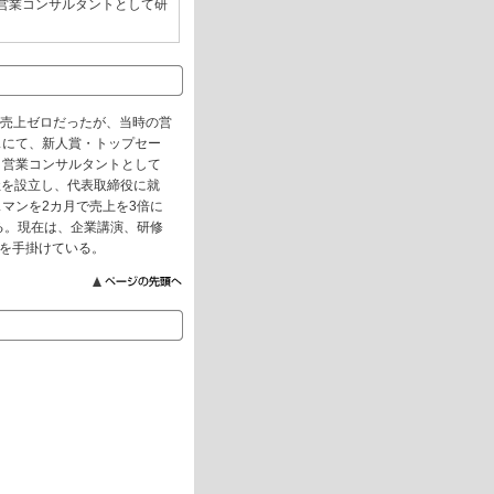
営業コンサルタントとして研
間売上ゼロだったが、当時の営
スにて、新人賞・トップセー
、営業コンサルタントとして
社を設立し、代表取締役に就
マンを2カ月で売上を3倍に
る。現在は、企業講演、研修
務を手掛けている。