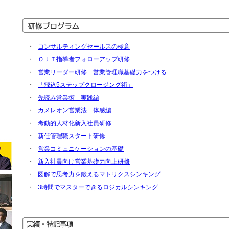
・
コンサルティングセールスの極意
・
ＯＪＴ指導者フォローアップ研修
・
営業リーダー研修 営業管理職基礎力をつける
・
「飛込5ステップクロージング術」
・
先読み営業術 実践編
・
カメレオン営業法 体感編
・
考動的人材化新入社員研修
・
新任管理職スタート研修
・
営業コミュニケーションの基礎
・
新入社員向け営業基礎力向上研修
・
図解で思考力を鍛えるマトリクスシンキング
・
3時間でマスターできるロジカルシンキング