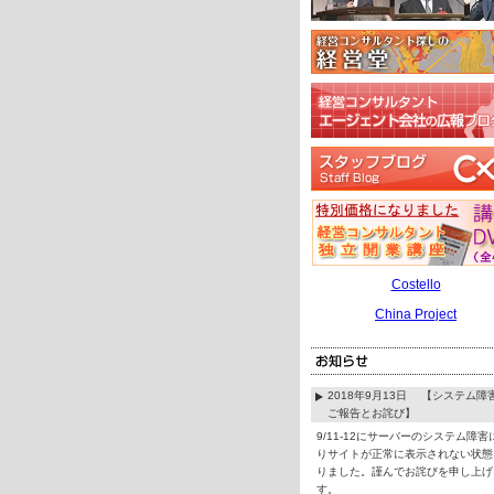
Costello
China Project
2018年9月13日 【システム障
ご報告とお詫び】
9/11-12にサーバーのシステム障害
りサイトが正常に表示されない状態
りました。謹んでお詫びを申し上げ
す。