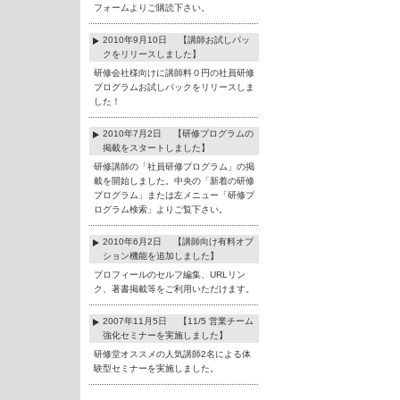
フォームよりご購読下さい。
2010年9月10日 【講師お試しパッ
クをリリースしました】
研修会社様向けに講師料０円の社員研修
プログラムお試しパックをリリースしま
した！
2010年7月2日 【研修プログラムの
掲載をスタートしました】
研修講師の「社員研修プログラム」の掲
載を開始しました。中央の「新着の研修
プログラム」または左メニュー「研修プ
ログラム検索」よりご覧下さい。
2010年6月2日 【講師向け有料オプ
ション機能を追加しました】
プロフィールのセルフ編集、URLリン
ク、著書掲載等をご利用いただけます。
2007年11月5日 【11/5 営業チーム
強化セミナーを実施しました】
研修堂オススメの人気講師2名による体
験型セミナーを実施しました。