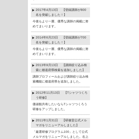
2017年4月13日 【登録講師が800
名を突破しました！】
今後もより一層、優秀な講師の掲載に努
めてまいります。
2014年6月23日 【登録講師が700
名を突破しました！】
今後もより一層、優秀な講師の掲載に努
めてまいります。
2013年9月13日 【講師絞り込み検
索に都道府県検索を追加しました】
講師プロフィールおよび講師絞り込み検
索機能に都道府県を追加しました。
2012年11月13日 【Tシャツつくろ
う研修】
価値観共有したいならTシャツつくろう
研修をアップしました。
2011年1月31日 【研修堂公式メル
マガをリニューアルしました】
「厳選研修プログラム100」として公式
メルマガをリニューアルしました。右上