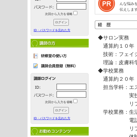
んな悩み
伝えしま
次回から入力を省略
ID・パスワードを忘れた方
◆サロン実務
通算約１０年
技術：フェイシ
理論：皮膚科
◆学校業務
通算約２０年
担当学科：エス
実技一般 脱
次回から入力を省略
リフレクソ
学校業務：生活
ID・パスワードを忘れた方
電話フォロ
リフレクソ
体験会企