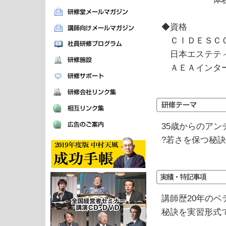
◆資格
ＣＩＤＥＳＣＯ
日本エステティ
ＡＥＡインター
35歳からのア
?若さを保つ秘訣
講師歴20年の
秘訣を実習形式