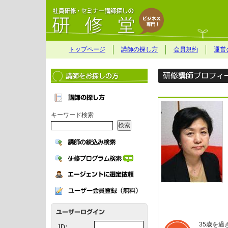
トップページ
講師の探し方
会員規約
運営
キーワード検索
35歳を