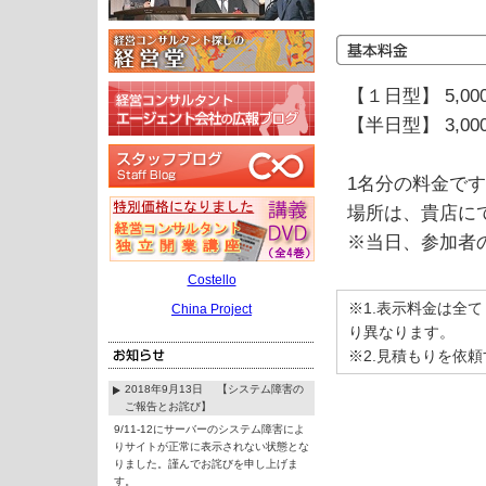
【１日型】 5,00
【半日型】 3,00
1名分の料金で
場所は、貴店に
※当日、参加者
Costello
※1.表示料金は全
China Project
り異なります。
※2.見積もりを依
2018年9月13日 【システム障害の
ご報告とお詫び】
9/11-12にサーバーのシステム障害によ
りサイトが正常に表示されない状態とな
りました。謹んでお詫びを申し上げま
す。