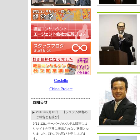
Costello
China Project
2018年9月13日 【システム障害の
ご報告とお詫び】
9/11-12にサーバーのシステム障害によ
りサイトが正常に表示されない状態とな
りました。謹んでお詫びを申し上げま
す。