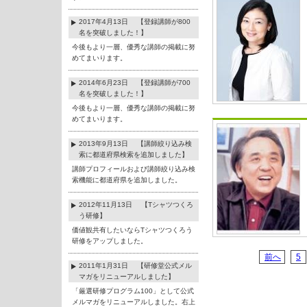
2017年4月13日 【登録講師が800
名を突破しました！】
今後もより一層、優秀な講師の掲載に努
めてまいります。
2014年6月23日 【登録講師が700
名を突破しました！】
今後もより一層、優秀な講師の掲載に努
めてまいります。
2013年9月13日 【講師絞り込み検
索に都道府県検索を追加しました】
講師プロフィールおよび講師絞り込み検
索機能に都道府県を追加しました。
2012年11月13日 【Tシャツつくろ
う研修】
価値観共有したいならTシャツつくろう
研修をアップしました。
前へ
5
2011年1月31日 【研修堂公式メル
マガをリニューアルしました】
「厳選研修プログラム100」として公式
メルマガをリニューアルしました。右上