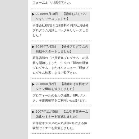
フォームよりご購読下さい。
2010年9月10日 【講師お試しパッ
クをリリースしました】
研修会社様向けに講師料０円の社員研修
プログラムお試しパックをリリースしま
した！
2010年7月2日 【研修プログラムの
掲載をスタートしました】
研修講師の「社員研修プログラム」の掲
載を開始しました。中央の「新着の研修
プログラム」または左メニュー「研修プ
ログラム検索」よりご覧下さい。
2010年6月2日 【講師向け有料オプ
ション機能を追加しました】
プロフィールのセルフ編集、URLリン
ク、著書掲載等をご利用いただけます。
2007年11月5日 【11/5 営業チーム
強化セミナーを実施しました】
研修堂オススメの人気講師2名による体
験型セミナーを実施しました。