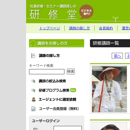
トップページ
講師の探し方
会員規約
運営
前へ
3
キーワード検索