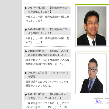
2017年4月13日 【登録講師が800
名を突破しました！】
今後もより一層、優秀な講師の掲載に努
めてまいります。
2014年6月23日 【登録講師が700
名を突破しました！】
今後もより一層、優秀な講師の掲載に努
めてまいります。
2013年9月13日 【講師絞り込み検
索に都道府県検索を追加しました】
講師プロフィールおよび講師絞り込み検
索機能に都道府県を追加しました。
2012年11月13日 【Tシャツつくろ
う研修】
価値観共有したいならTシャツつくろう
研修をアップしました。
2011年1月31日 【研修堂公式メル
マガをリニューアルしました】
前へ
3
「厳選研修プログラム100」として公式
メルマガをリニューアルしました。右上