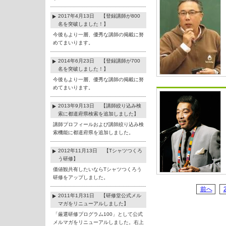
2017年4月13日 【登録講師が800
名を突破しました！】
今後もより一層、優秀な講師の掲載に努
めてまいります。
2014年6月23日 【登録講師が700
名を突破しました！】
今後もより一層、優秀な講師の掲載に努
めてまいります。
2013年9月13日 【講師絞り込み検
索に都道府県検索を追加しました】
講師プロフィールおよび講師絞り込み検
索機能に都道府県を追加しました。
2012年11月13日 【Tシャツつくろ
う研修】
価値観共有したいならTシャツつくろう
研修をアップしました。
前へ
2011年1月31日 【研修堂公式メル
マガをリニューアルしました】
「厳選研修プログラム100」として公式
メルマガをリニューアルしました。右上