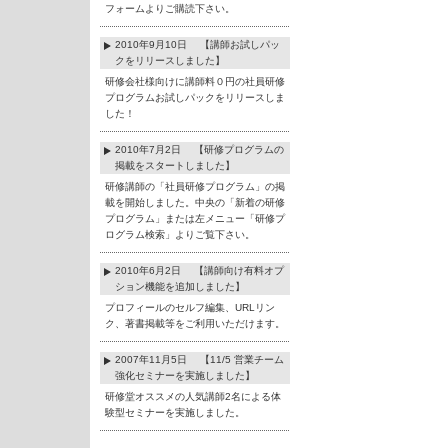
フォームよりご購読下さい。
2010年9月10日 【講師お試しパッ
クをリリースしました】
研修会社様向けに講師料０円の社員研修
プログラムお試しパックをリリースしま
した！
2010年7月2日 【研修プログラムの
掲載をスタートしました】
研修講師の「社員研修プログラム」の掲
載を開始しました。中央の「新着の研修
プログラム」または左メニュー「研修プ
ログラム検索」よりご覧下さい。
2010年6月2日 【講師向け有料オプ
ション機能を追加しました】
プロフィールのセルフ編集、URLリン
ク、著書掲載等をご利用いただけます。
2007年11月5日 【11/5 営業チーム
強化セミナーを実施しました】
研修堂オススメの人気講師2名による体
験型セミナーを実施しました。