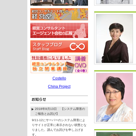
Costello
China Project
2018年9月13日 【システム障害の
ご報告とお詫び】
9/11-12にサーバーのシステム障害によ
りサイトが正常に表示されない状態とな
りました。謹んでお詫びを申し上げま
す。