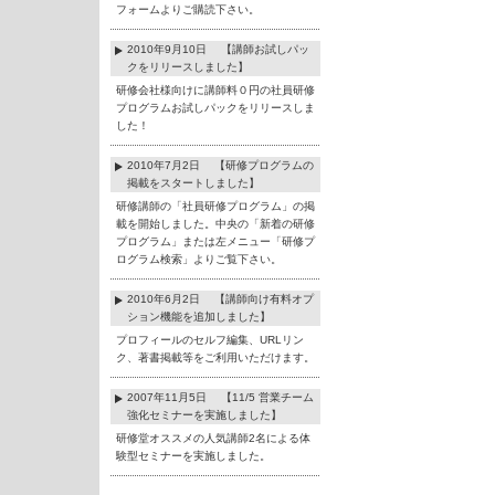
フォームよりご購読下さい。
2010年9月10日 【講師お試しパッ
クをリリースしました】
研修会社様向けに講師料０円の社員研修
プログラムお試しパックをリリースしま
した！
2010年7月2日 【研修プログラムの
掲載をスタートしました】
研修講師の「社員研修プログラム」の掲
載を開始しました。中央の「新着の研修
プログラム」または左メニュー「研修プ
ログラム検索」よりご覧下さい。
2010年6月2日 【講師向け有料オプ
ション機能を追加しました】
プロフィールのセルフ編集、URLリン
ク、著書掲載等をご利用いただけます。
2007年11月5日 【11/5 営業チーム
強化セミナーを実施しました】
研修堂オススメの人気講師2名による体
験型セミナーを実施しました。