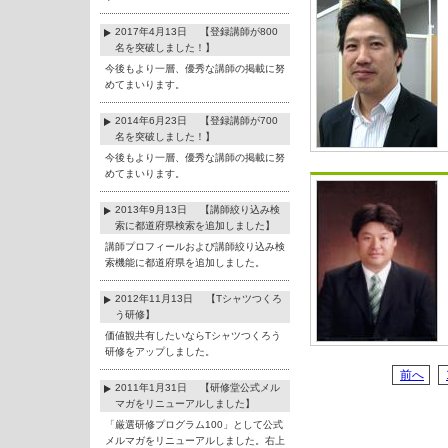
2017年4月13日 【登録講師が800
名を突破しました！】
今後もより一層、優秀な講師の掲載に努
めてまいります。
2014年6月23日 【登録講師が700
名を突破しました！】
今後もより一層、優秀な講師の掲載に努
めてまいります。
2013年9月13日 【講師絞り込み検
索に都道府県検索を追加しました】
講師プロフィールおよび講師絞り込み検
索機能に都道府県を追加しました。
2012年11月13日 【Tシャツつくろ
う研修】
価値観共有したいならTシャツつくろう
研修をアップしました。
前へ
2011年1月31日 【研修堂公式メル
マガをリニューアルしました】
「厳選研修プログラム100」として公式
メルマガをリニューアルしました。右上