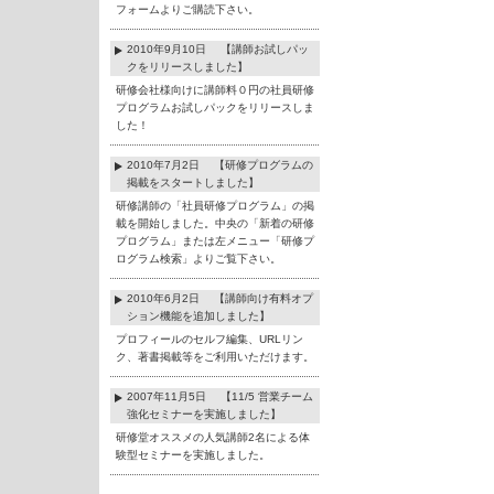
フォームよりご購読下さい。
2010年9月10日 【講師お試しパッ
クをリリースしました】
研修会社様向けに講師料０円の社員研修
プログラムお試しパックをリリースしま
した！
2010年7月2日 【研修プログラムの
掲載をスタートしました】
研修講師の「社員研修プログラム」の掲
載を開始しました。中央の「新着の研修
プログラム」または左メニュー「研修プ
ログラム検索」よりご覧下さい。
2010年6月2日 【講師向け有料オプ
ション機能を追加しました】
プロフィールのセルフ編集、URLリン
ク、著書掲載等をご利用いただけます。
2007年11月5日 【11/5 営業チーム
強化セミナーを実施しました】
研修堂オススメの人気講師2名による体
験型セミナーを実施しました。