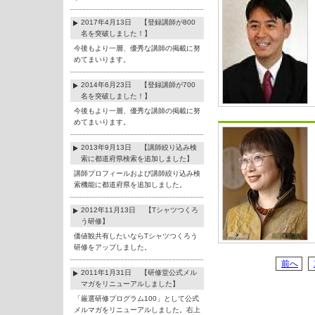
2017年4月13日 【登録講師が800
名を突破しました！】
今後もより一層、優秀な講師の掲載に努
めてまいります。
2014年6月23日 【登録講師が700
名を突破しました！】
今後もより一層、優秀な講師の掲載に努
めてまいります。
2013年9月13日 【講師絞り込み検
索に都道府県検索を追加しました】
講師プロフィールおよび講師絞り込み検
索機能に都道府県を追加しました。
2012年11月13日 【Tシャツつくろ
う研修】
価値観共有したいならTシャツつくろう
研修をアップしました。
前へ
2011年1月31日 【研修堂公式メル
マガをリニューアルしました】
「厳選研修プログラム100」として公式
メルマガをリニューアルしました。右上