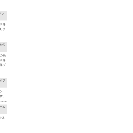
パッ
研修
しま
ラムの
の掲
研修
修プ
料オプ
ン
す。
チーム
る体