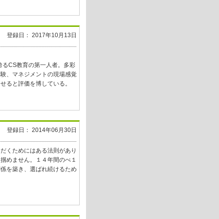
登録日： 2017年10月13日
誇るCS教育の第一人者。多彩
体験、マネジメントの現場感覚
させると評価を博している。
登録日： 2014年06月30日
ただくためにはある法則があり
は掴めません。１４年間のべ１
関係を築き、選ばれ続けるため