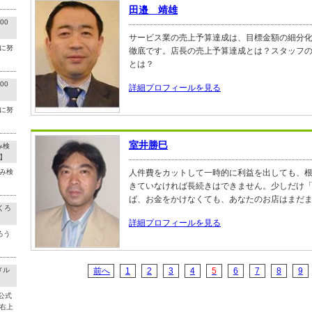
田邉 靖雄
00
サービス業の売上予算達成は、目標金額の細分
に努
徹底です。店長の売上予算達成とは？スタッフ
とは？
00
詳細プロフィールを見る
に努
室井勝巳
み検
】
み検
人件費をカットして一時的に利益を出しても、
きていなければ長続きはできません。少しだけ
ば、お金をかけなくても、あなたのお店はまだ
くろ
詳細プロフィールを見る
ろう
メル
前へ
1
2
3
4
5
6
7
8
9
公式
右上