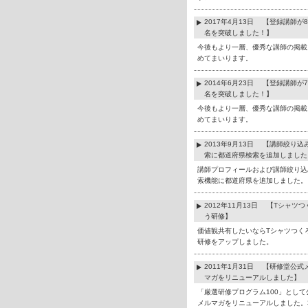
2017年4月13日 【登録講師が8
名を突破しました！】
今後もより一層、優秀な講師の掲載
めてまいります。
2014年6月23日 【登録講師が7
名を突破しました！】
今後もより一層、優秀な講師の掲載
めてまいります。
2013年9月13日 【講師絞り込
索に都道府県検索を追加しました
講師プロフィールおよび講師絞り込
索機能に都道府県を追加しました。
2012年11月13日 【Tシャツつ
う研修】
価値観共有したいならTシャツつく
研修をアップしました。
2011年1月31日 【研修堂公式
マガをリニューアルしました】
「厳選研修プログラム100」として
メルマガをリニューアルしました。