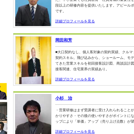
段以上の研修内容を提供いたします。アピール
です。
詳細プロフィールを見る
岡田和芳
■大口契約なし、個人客対象の契約実績、クルマ
契約スキル。飛び込みから、ショールーム、モ
てきた営業スキルを初回接客設計図、商談設計
接客関連、住宅業界の実績あり。
詳細プロフィールを見る
小杉 治
・営業研修はまず受講者に受け入れられること
かりやすさ・その後の使いやすさがポイントに
ップにより「単価」アップ（売り上げ点数）が
詳細プロフィールを見る