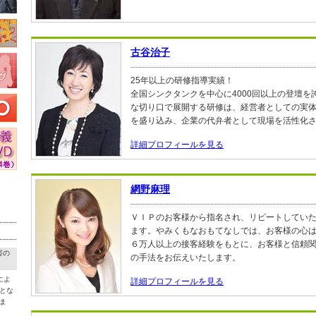
古谷治子
25年以上の研修指導実績！
全国シンクタンクを中心に4000回以上の登壇を
な切り口で展開する研修は、経営者としての実
を盛り込み、企業の代弁者として現場を活性化
詳細プロフィールを見る
網野麻理
ＶＩＰのお客様から指名され、リピートしてい
ます。やみくもなおもてなしでは、お客様の心
６万人以上の接客経験をもとに、お客様と信頼
害の
の手法をお伝えいたします。
によ
詳細プロフィールを見る
とな
ま