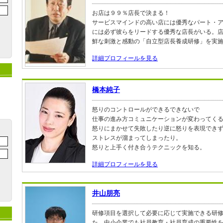
お店は９９％店長で決まる！
サービスマインドの高い店には優秀なパート・
には必ず彼らをリードする優秀な店長がいる。
鮮な刺激と感動の「自立型店長養成研修」を実
詳細プロフィールを見る
橋本純子
怒りのコントロールができるできないで
仕事の進み方コミュニケーションが変わってく
怒りにまかせて失敗したり逆に怒りを表現でき
ストレスが溜まってしまったり。
怒りと上手く付き合うテクニックを知る。
詳細プロフィールを見る
井山朋亮
研修項目を選択して必要に応じて実施できる研
た、中小企業でも社員教育・社員育成の重要性