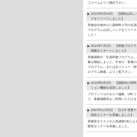
フォームよりご購読下さい。
2010年9月10日 【講師お試し
クをリリースしました】
研修会社様向けに講師料０円の社員
プログラムお試しパックをリリース
した！
2010年7月2日 【研修プログ
掲載をスタートしました】
研修講師の「社員研修プログラム」
載を開始しました。中央の「新着の
プログラム」または左メニュー「研
ログラム検索」よりご覧下さい。
2010年6月2日 【講師向け有
ション機能を追加しました】
プロフィールのセルフ編集、URLリ
ク、著書掲載等をご利用いただけま
2007年11月5日 【11/5 営業
強化セミナーを実施しました】
研修堂オススメの人気講師2名によ
験型セミナーを実施しました。