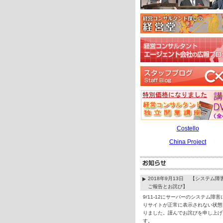
Costello
China Project
2018年9月13日 【システム障
ご報告とお詫び】
9/11-12にサーバーのシステム障害
りサイトが正常に表示されない状態
りました。謹んでお詫びを申し上げ
す。