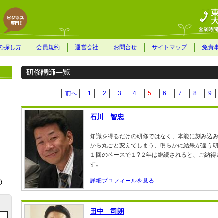
の探し方
会員規約
運営会社
お問合せ
サイトマップ
免責
前へ
1
2
3
4
5
6
7
8
9
石川 智忠
知識を得るだけの研修ではなく、本能に刻み込
から丸ごと変えてしまう、明らかに結果が違う
１回のペースで１?２年は継続されると、ご納得
す。
詳細プロフィールを見る
田中 司朗