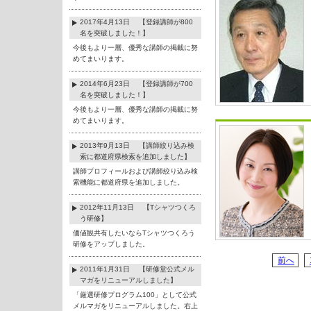
2017年4月13日 【登録講師が800
名を突破しました！】
今後もより一層、優秀な講師の掲載に努
めてまいります。
2014年6月23日 【登録講師が700
名を突破しました！】
今後もより一層、優秀な講師の掲載に努
めてまいります。
2013年9月13日 【講師絞り込み検
索に都道府県検索を追加しました】
講師プロフィールおよび講師絞り込み検
索機能に都道府県を追加しました。
2012年11月13日 【Tシャツつくろ
う研修】
価値観共有したいならTシャツつくろう
研修をアップしました。
前へ
2011年1月31日 【研修堂公式メル
マガをリニューアルしました】
「厳選研修プログラム100」として公式
メルマガをリニューアルしました。右上