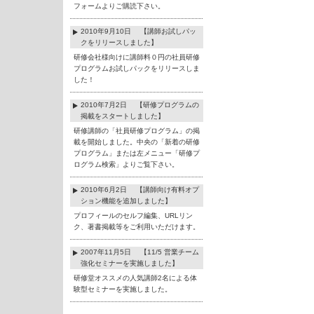
フォームよりご購読下さい。
2010年9月10日 【講師お試しパッ
クをリリースしました】
研修会社様向けに講師料０円の社員研修
プログラムお試しパックをリリースしま
した！
2010年7月2日 【研修プログラムの
掲載をスタートしました】
研修講師の「社員研修プログラム」の掲
載を開始しました。中央の「新着の研修
プログラム」または左メニュー「研修プ
ログラム検索」よりご覧下さい。
2010年6月2日 【講師向け有料オプ
ション機能を追加しました】
プロフィールのセルフ編集、URLリン
ク、著書掲載等をご利用いただけます。
2007年11月5日 【11/5 営業チーム
強化セミナーを実施しました】
研修堂オススメの人気講師2名による体
験型セミナーを実施しました。