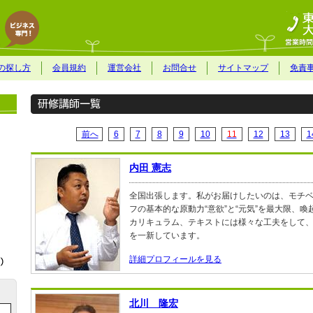
の探し方
会員規約
運営会社
お問合せ
サイトマップ
免責
前へ
6
7
8
9
10
11
12
13
1
内田 憲志
全国出張します。私がお届けしたいのは、モチ
フの基本的な原動力“意欲”と“元気”を最大限、
カリキュラム、テキストには様々な工夫をして
を一新しています。
詳細プロフィールを見る
北川 隆宏