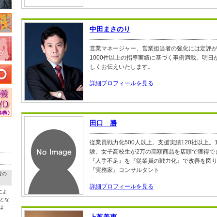
中田まさのり
営業マネージャー、営業担当者の強化には定評
1000件以上の指導実績に基づく事例満載。明
しくお伝えいたします。
詳細プロフィールを見る
田口 勝
従業員戦力化500人以上。支援実績120社以上。
験。女子高校生が2万の高額商品を店頭で獲得で
『人手不足』を『従業員の戦力化』で改善を図
『実務家』コンサルタント
害の
詳細プロフィールを見る
によ
とな
ま