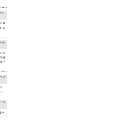
パッ
研修
しま
ラムの
の掲
研修
修プ
料オプ
ン
す。
チーム
る体