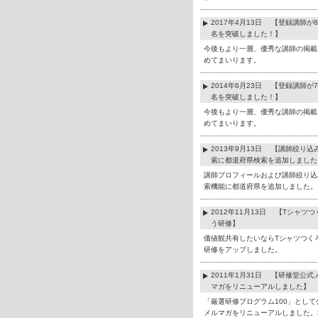
2017年4月13日 【登録講師が8
名を突破しました！】
今後もより一層、優秀な講師の掲載
めてまいります。
2014年6月23日 【登録講師が7
名を突破しました！】
今後もより一層、優秀な講師の掲載
めてまいります。
2013年9月13日 【講師絞り込
索に都道府県検索を追加しました
講師プロフィールおよび講師絞り込
索機能に都道府県を追加しました。
2012年11月13日 【Tシャツつ
う研修】
価値観共有したいならTシャツつく
研修をアップしました。
2011年1月31日 【研修堂公式
マガをリニューアルしました】
「厳選研修プログラム100」として
メルマガをリニューアルしました。