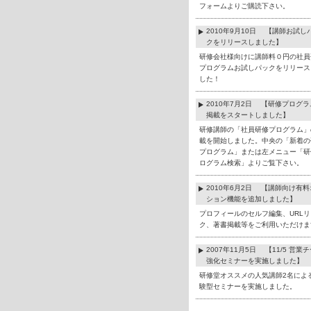
フォームよりご購読下さい。
2010年9月10日 【講師お試し
クをリリースしました】
研修会社様向けに講師料０円の社員
プログラムお試しパックをリリース
した！
2010年7月2日 【研修プログ
掲載をスタートしました】
研修講師の「社員研修プログラム」
載を開始しました。中央の「新着の
プログラム」または左メニュー「研
ログラム検索」よりご覧下さい。
2010年6月2日 【講師向け有
ション機能を追加しました】
プロフィールのセルフ編集、URLリ
ク、著書掲載等をご利用いただけま
2007年11月5日 【11/5 営業
強化セミナーを実施しました】
研修堂オススメの人気講師2名によ
験型セミナーを実施しました。