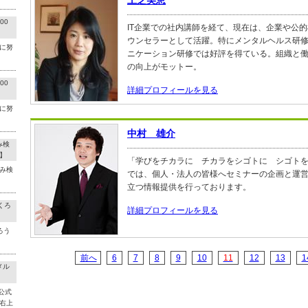
上芝美恵
00
IT企業での社内講師を経て、現在は、企業や公
ウンセラーとして活躍。特にメンタルヘルス研
に努
ニケーション研修では好評を得ている。組織と
の向上がモットー。
00
詳細プロフィールを見る
に努
中村 雄介
み検
】
「学びをチカラに チカラをシゴトに シゴト
み検
では、個人・法人の皆様へセミナーの企画と運
立つ情報提供を行っております。
くろ
詳細プロフィールを見る
ろう
前へ
6
7
8
9
10
11
12
13
1
メル
公式
右上