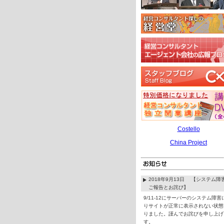
Costello
China Project
2018年9月13日 【システム障
ご報告とお詫び】
9/11-12にサーバーのシステム障害
りサイトが正常に表示されない状態
りました。謹んでお詫びを申し上げ
す。