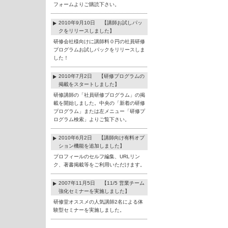
フォームよりご購読下さい。
2010年9月10日 【講師お試しパッ
クをリリースしました】
研修会社様向けに講師料０円の社員研修
プログラムお試しパックをリリースしま
した！
2010年7月2日 【研修プログラムの
掲載をスタートしました】
研修講師の「社員研修プログラム」の掲
載を開始しました。中央の「新着の研修
プログラム」または左メニュー「研修プ
ログラム検索」よりご覧下さい。
2010年6月2日 【講師向け有料オプ
ション機能を追加しました】
プロフィールのセルフ編集、URLリン
ク、著書掲載等をご利用いただけます。
2007年11月5日 【11/5 営業チーム
強化セミナーを実施しました】
研修堂オススメの人気講師2名による体
験型セミナーを実施しました。