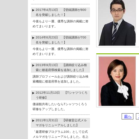
2017年4月13日 【登録講師が800
名を突破しました！】
今後もより一層、優秀な講師の掲載に努
めてまいります。
2014年6月23日 【登録講師が700
名を突破しました！】
今後もより一層、優秀な講師の掲載に努
めてまいります。
2013年9月13日 【講師絞り込み検
索に都道府県検索を追加しました】
講師プロフィールおよび講師絞り込み検
索機能に都道府県を追加しました。
2012年11月13日 【Tシャツつくろ
う研修】
価値観共有したいならTシャツつくろう
研修をアップしました。
前へ
2011年1月31日 【研修堂公式メル
マガをリニューアルしました】
「厳選研修プログラム100」として公式
メルマガをリニューアルしました。右上