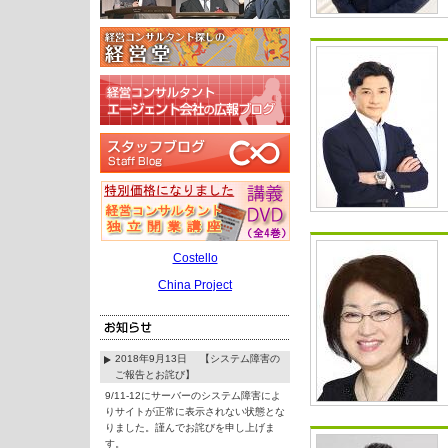
Costello
China Project
2018年9月13日 【システム障害の
ご報告とお詫び】
9/11-12にサーバーのシステム障害によ
りサイトが正常に表示されない状態とな
りました。謹んでお詫びを申し上げま
す。