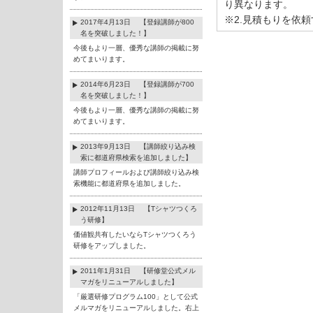
り異なります。
※2.見積もりを依
2017年4月13日 【登録講師が800
名を突破しました！】
今後もより一層、優秀な講師の掲載に努
めてまいります。
2014年6月23日 【登録講師が700
名を突破しました！】
今後もより一層、優秀な講師の掲載に努
めてまいります。
2013年9月13日 【講師絞り込み検
索に都道府県検索を追加しました】
講師プロフィールおよび講師絞り込み検
索機能に都道府県を追加しました。
2012年11月13日 【Tシャツつくろ
う研修】
価値観共有したいならTシャツつくろう
研修をアップしました。
2011年1月31日 【研修堂公式メル
マガをリニューアルしました】
「厳選研修プログラム100」として公式
メルマガをリニューアルしました。右上