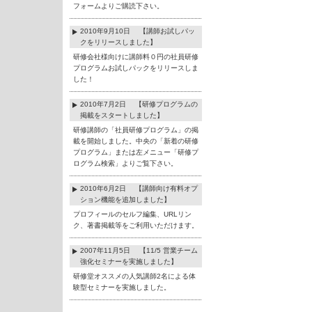
フォームよりご購読下さい。
2010年9月10日 【講師お試しパッ
クをリリースしました】
研修会社様向けに講師料０円の社員研修
プログラムお試しパックをリリースしま
した！
2010年7月2日 【研修プログラムの
掲載をスタートしました】
研修講師の「社員研修プログラム」の掲
載を開始しました。中央の「新着の研修
プログラム」または左メニュー「研修プ
ログラム検索」よりご覧下さい。
2010年6月2日 【講師向け有料オプ
ション機能を追加しました】
プロフィールのセルフ編集、URLリン
ク、著書掲載等をご利用いただけます。
2007年11月5日 【11/5 営業チーム
強化セミナーを実施しました】
研修堂オススメの人気講師2名による体
験型セミナーを実施しました。