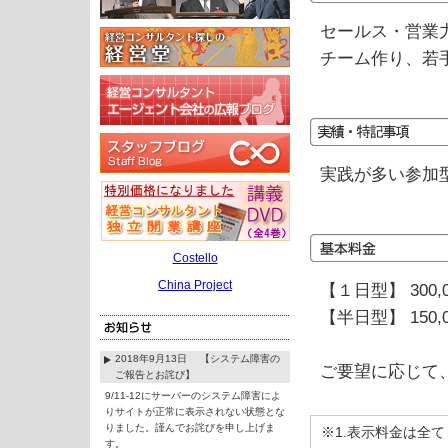
セールス・営業
チーム作り、若
実践が多い参加
Costello
China Project
【１日型】 300,
【半日型】 150,
2018年9月13日 【システム障害の
ご要望に応じて
ご報告とお詫び】
9/11-12にサーバーのシステム障害によ
りサイトが正常に表示されない状態とな
りました。謹んでお詫びを申し上げま
※1.表示料金は全
す。