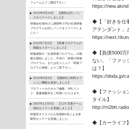
フォームよりご購読下さい。
https://new.akind
2010年9月10日 【講師お試しパッ
クをリリースしました】
◆【「好きを仕
研修会社様向けに講師料０円の社員研修
プログラムお試しパックをリリースしま
アテンダント」
した！
https://next.rik
2010年7月2日 【研修プログラムの
掲載をスタートしました】
◆【負債500
研修講師の「社員研修プログラム」の掲
載を開始しました。中央の「新着の研修
ない。「ファッ
プログラム」または左メニュー「研修プ
は？】
ログラム検索」よりご覧下さい。
https://doda.jp
2010年6月2日 【講師向け有料オプ
ション機能を追加しました】
プロフィールのセルフ編集、URLリン
◆【ファッショ
ク、著書掲載等をご利用いただけます。
タイル】
2007年11月5日 【11/5 営業チーム
http://rn2btt.rad
強化セミナーを実施しました】
研修堂オススメの人気講師2名による体
験型セミナーを実施しました。
◆【カーライフ