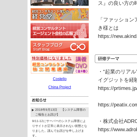
ス』の良い方の
「ファッション
き様とは
https://new.akind
・“起業のリアル
Costello
イグジットを経
China Project
https://prtimes.
https://peatix.c
2018年9月13日 【システム障害の
ご報告とお詫び】
・株式会社ADRO
9/11-12にサーバーのシステム障害によ
りサイトが正常に表示されない状態とな
https://www.adro
りました。謹んでお詫びを申し上げま
す。