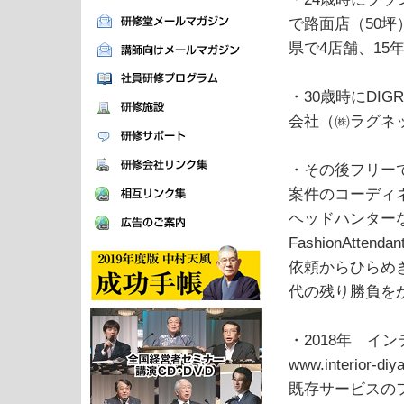
で路面店（50坪
県で4店舗、15年目
・30歳時にDI
会社（㈱ラグネ
・その後フリー
案件のコーディ
ヘッドハンター
FashionAt
依頼からひらめき
代の残り勝負を
・2018年 イ
www.interior-diy
既存サービスの