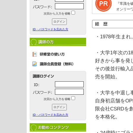
『常識を
オンリー
次回から入力を省略
ID・パスワードを忘れた方
・1978年生ま
・大学1年次の
好きから事を発
その後並行輸入
売を開始。
・大学を中退し
次回から入力を省略
自身初店舗をO
限会社CSRDを
ID・パスワードを忘れた方
を本格化。
・24歳時にブラ