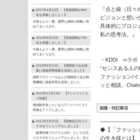
『点と線（日々
2017年4月13日 【登録講師が800
名を突破しました！】
ビジョンと想い
今後もより一層、優秀な講師の掲載に努
具体的にプロジ
めてまいります。
私の思考法。』
2014年6月23日 【登録講師が700
名を突破しました！】
今後もより一層、優秀な講師の掲載に努
めてまいります。
・KDDI ∞ラ
2013年9月13日 【講師絞り込み検
“センスある人
索に都道府県検索を追加しました】
ファッション/イ
講師プロフィールおよび講師絞り込み検
索機能に都道府県を追加しました。
ッと相談。Chat
2012年11月13日 【Tシャツつくろ
う研修】
価値観共有したいならTシャツつくろう
研修をアップしました。
―――――――
2011年1月31日 【研修堂公式メル
マガをリニューアルしました】
◆【「ファッシ
「厳選研修プログラム100」として公式
の生き様とは】
メルマガをリニューアルしました。右上