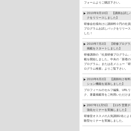
フォームよりご購読下さい。
2010年9月10日 【講師お試し
クをリリースしました】
研修会社様向けに講師料０円の社員
プログラムお試しパックをリリース
した！
2010年7月2日 【研修プログ
掲載をスタートしました】
研修講師の「社員研修プログラム」
載を開始しました。中央の「新着の
プログラム」または左メニュー「研
ログラム検索」よりご覧下さい。
2010年6月2日 【講師向け有
ション機能を追加しました】
プロフィールのセルフ編集、URLリ
ク、著書掲載等をご利用いただけま
2007年11月5日 【11/5 営業
強化セミナーを実施しました】
研修堂オススメの人気講師2名によ
験型セミナーを実施しました。