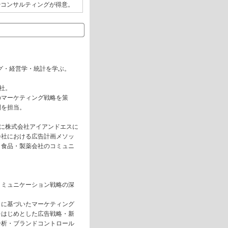
やコンサルティングが得意。
グ・経営学・統計を学ぶ。
入社。
マーケティング戦略を策
開を担当。
時に株式会社アイアンドエスに
会社における広告計画メソッ
・食品・製薬会社のコミュニ
ミュニケーション戦略の深
に基づいたマーケティング
をはじめとした広告戦略・新
分析・ブランドコントロール