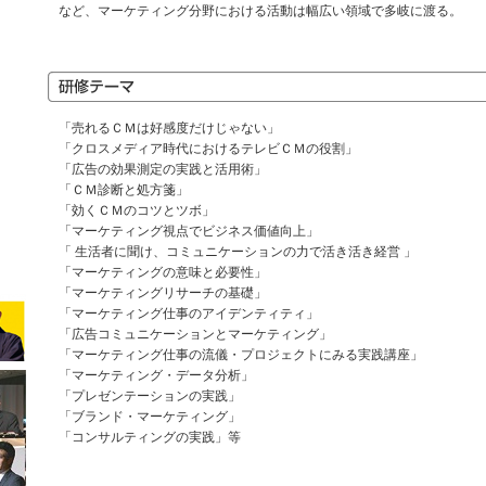
など、マーケティング分野における活動は幅広い領域で多岐に渡る。
「売れるＣＭは好感度だけじゃない」
「クロスメディア時代におけるテレビＣＭの役割」
「広告の効果測定の実践と活用術」
「ＣＭ診断と処方箋」
「効くＣＭのコツとツボ」
「マーケティング視点でビジネス価値向上」
「 生活者に聞け、コミュニケーションの力で活き活き経営 」
「マーケティングの意味と必要性」
「マーケティングリサーチの基礎」
「マーケティング仕事のアイデンティティ」
「広告コミュニケーションとマーケティング」
「マーケティング仕事の流儀・プロジェクトにみる実践講座」
「マーケティング・データ分析」
「プレゼンテーションの実践」
「ブランド・マーケティング」
「コンサルティングの実践」等