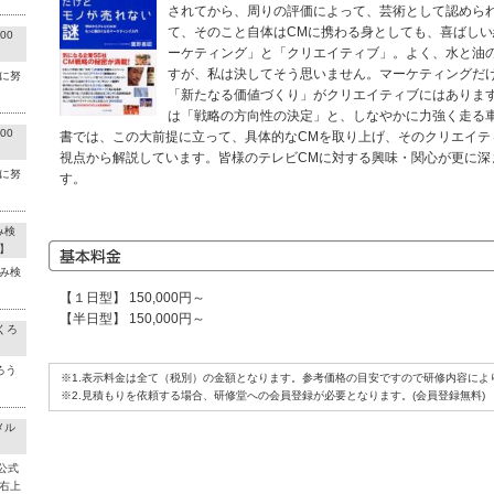
されてから、周りの評価によって、芸術として認めら
て、そのこと自体はCMに携わる身としても、喜ばし
00
ーケティング」と「クリエイティブ」。よく、水と油
すが、私は決してそう思いません。マーケティングだ
に努
「新たなる価値づくり」がクリエイティブにはありま
は「戦略の方向性の決定」と、しなやかに力強く走る
00
書では、この大前提に立って、具体的なCMを取り上げ、そのクリエイテ
視点から解説しています。皆様のテレビCMに対する興味・関心が更に深
に努
す。
み検
】
み検
【１日型】 150,000円～
【半日型】 150,000円～
くろ
ろう
※1.表示料金は全て（税別）の金額となります。参考価格の目安ですので研修内容によ
※2.見積もりを依頼する場合、研修堂への会員登録が必要となります。(会員登録無料)
メル
公式
右上