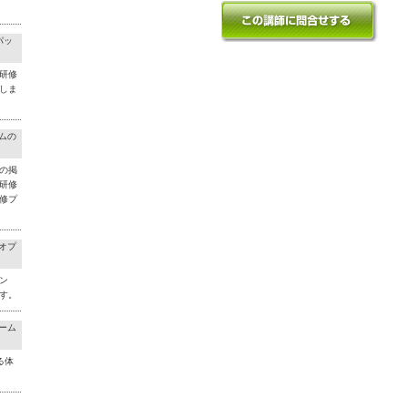
パッ
研修
しま
ラムの
の掲
研修
修プ
料オプ
ン
す。
チーム
る体