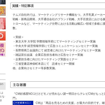
テムズ自社内では、マーケティングリサーチ機能をつ。大手乳業メーカ
戦略・新商品開発、大手通信会社のブランド戦略、大手百貨店における
トロールなど、マーケティング分野における活動は幅広い領域で多岐に
数。
＜実績＞
・東京大学 大学院 学際情報学府にてマーケティングセミナー実施
・中央大学 経営情報学部にて広告コミュニケーションセミナー実施
・長野県商工会議所にて 経営者に向けたマーケティングセミナー実施
・雑誌宣伝会議 企業広告担当者向け広告セミナー実施
・企業担当者に向けたマーケティング実践セミナー
・三省堂書店神保町本店にて 読者セミナー開催
他、企業向けセミナー等多数実施。
害の
によ
『CM好感度NO.1だけどモノが売れない謎ー明日からテレビCMがもっ
とな
門』
ま
CMは「商品を売るための支援」が最大の目的です。確