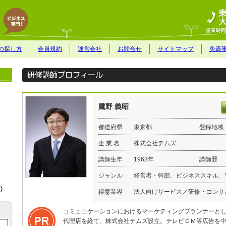
の探し方
会員規約
運営会社
お問合せ
サイトマップ
免責
鷹野 義昭
都道府県
東京都
登録地域
企 業 名
株式会社テムズ
講師生年
1963年
講師歴
ジャンル
経営者・幹部、ビジネススキル、
得意業界
法人向けサービス／研修・コンサ
コミュニケーションにおけるマーケティングプランナーと
代理店を経て、株式会社テムズ設立。テレビＣＭ等広告を