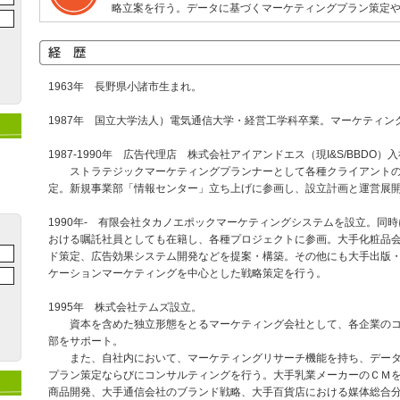
略立案を行う。データに基づくマーケティングプラン策定
1963年 長野県小諸市生まれ。
1987年 国立大学法人）電気通信大学・経営工学科卒業。マーケティン
1987-1990年 広告代理店 株式会社アイアンドエス（現I&S/BBDO）
ストラテジックマーケティングプランナーとして各種クライアントの
定。新規事業部「情報センター」立ち上げに参画し、設立計画と運営展
1990年- 有限会社タカノエポックマーケティングシステムを設立。同
おける嘱託社員としても在籍し、各種プロジェクトに参画。大手化粧品
ド策定、広告効果システム開発などを提案・構築。その他にも大手出版
ケーションマーケティングを中心とした戦略策定を行う。
1995年 株式会社テムズ設立。
資本を含めた独立形態をとるマーケティング会社として、各企業のコ
部をサポート。
また、自社内において、マーケティングリサーチ機能を持ち、データ
プラン策定ならびにコンサルティングを行う。大手乳業メーカーのＣＭ
商品開発、大手通信会社のブランド戦略、大手百貨店における媒体総合