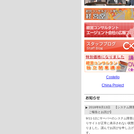
Costello
China Project
2018年9月13日 【システム障
ご報告とお詫び】
9/11-12にサーバーのシステム障害
りサイトが正常に表示されない状態
りました。謹んでお詫びを申し上げ
す。