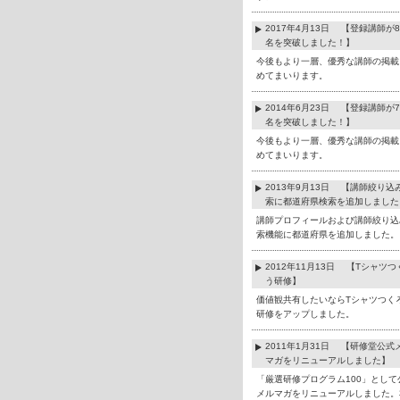
2017年4月13日 【登録講師が8
名を突破しました！】
今後もより一層、優秀な講師の掲載
めてまいります。
2014年6月23日 【登録講師が7
名を突破しました！】
今後もより一層、優秀な講師の掲載
めてまいります。
2013年9月13日 【講師絞り込
索に都道府県検索を追加しました
講師プロフィールおよび講師絞り込
索機能に都道府県を追加しました。
2012年11月13日 【Tシャツつ
う研修】
価値観共有したいならTシャツつく
研修をアップしました。
2011年1月31日 【研修堂公式
マガをリニューアルしました】
「厳選研修プログラム100」として
メルマガをリニューアルしました。