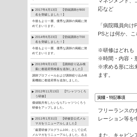
マネジメント、
応など
2017年4月13日 【登録講師が800
名を突破しました！】
今後もより一層、優秀な講師の掲載に努
「病院職員向けP
めてまいります。
PSとは何か、
2014年6月23日 【登録講師が700
名を突破しました！】
今後もより一層、優秀な講師の掲載に努
※研修はどれも
めてまいります。
※時間・内容・
2013年9月13日 【講師絞り込み検
※求める形に出
索に都道府県検索を追加しました】
ます。
講師プロフィールおよび講師絞り込み検
索機能に都道府県を追加しました。
2012年11月13日 【Tシャツつくろ
う研修】
価値観共有したいならTシャツつくろう
研修をアップしました。
フリーランスの
レーション等を
2011年1月31日 【研修堂公式メル
マガをリニューアルしました】
「厳選研修プログラム100」として公式
また、キャビン
メルマガをリニューアルしました。右上