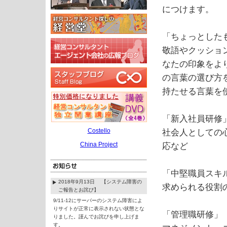
につけます。
「ちょっとした
敬語やクッショ
なたの印象をよ
の言葉の選び方
持たせる言葉を
「新入社員研修
Costello
社会人としての
China Project
応など
「中堅職員スキ
2018年9月13日 【システム障害の
求められる役割
ご報告とお詫び】
9/11-12にサーバーのシステム障害によ
りサイトが正常に表示されない状態とな
「管理職研修」
りました。謹んでお詫びを申し上げま
す。