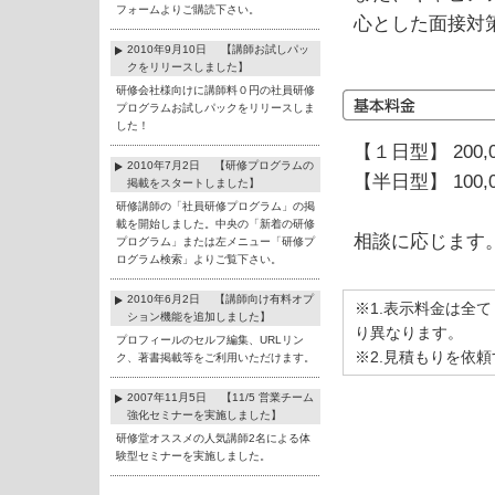
フォームよりご購読下さい。
心とした面接対
2010年9月10日 【講師お試しパッ
クをリリースしました】
研修会社様向けに講師料０円の社員研修
プログラムお試しパックをリリースしま
した！
【１日型】 200,
2010年7月2日 【研修プログラムの
【半日型】 100,
掲載をスタートしました】
研修講師の「社員研修プログラム」の掲
載を開始しました。中央の「新着の研修
相談に応じます
プログラム」または左メニュー「研修プ
ログラム検索」よりご覧下さい。
2010年6月2日 【講師向け有料オプ
※1.表示料金は全
ション機能を追加しました】
り異なります。
プロフィールのセルフ編集、URLリン
※2.見積もりを依
ク、著書掲載等をご利用いただけます。
2007年11月5日 【11/5 営業チーム
強化セミナーを実施しました】
研修堂オススメの人気講師2名による体
験型セミナーを実施しました。