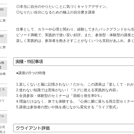
◎本当に自分のやりたいことに気づくキャリアデザイン。
00
◎なりたい自分になるための極上の自分磨き講座
に努
仕事として、カラーや心理と関わり、経験してきたバックグランドから
ピソード満載で、実践的で使い安い好評。また、参加型・体験型の講座と
00
楽しく実践的は、参加者を飽きさすことがなくいつも笑顔があふれ、多
に努
み検
】
●講座の5つの特徴
み検
1.楽しくないと脳に記憶されない！だから、この講座は『楽しくて・わ
くろ
2.使わない知識では意味がない！『スグに使える実践的な内容』
3.全員参加・体験型のセミナーは『居眠り発生率0％』
ろう
4.理論だけはなく、体でも体験する。『心身に腑に落ちる両立型セミナ
5.講座は参加者の想いや熱を感じながら変化する『ライブ形式』
メル
公式
右上