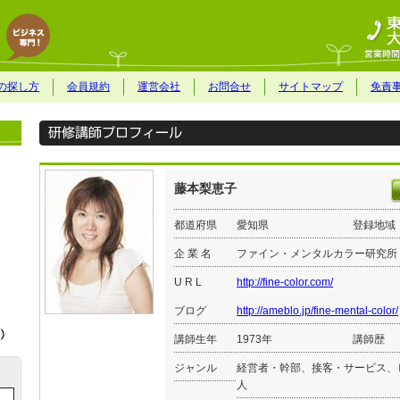
の探し方
会員規約
運営会社
お問合せ
サイトマップ
免責
藤本梨恵子
都道府県
愛知県
登録地域
企 業 名
ファイン・メンタルカラー研究所
U R L
http://fine-color.com/
ブログ
http://ameblo.jp/fine-mental-color/
講師生年
1973年
講師歴
ジャンル
経営者・幹部、接客・サービス、
人