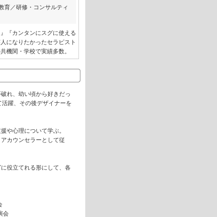
教育／研修・コンサルティ
！』『カンタンにスグに使える
芸人になりたかったセラピスト
公共機関・学校で実績多数。
夢破れ、幼い頃から好きだっ
て活躍、その後デザイナーを
支援や心理について学ぶ。
リアカウンセラーとして従
グに役立てれる形にして、各
会
演会