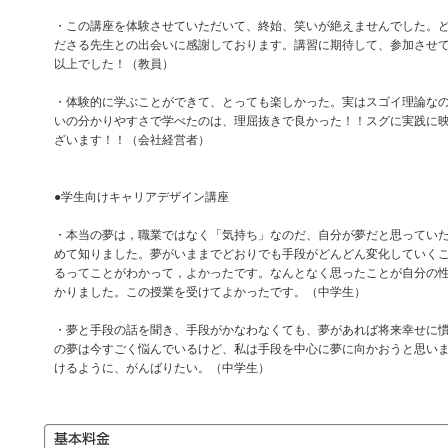
・この講座を体験させていただいて、終始、笑いが絶えませんでした。
ださる先生との出会いに感謝しております。講習に期待して、参加させ
以上でした！（教員）
・体験的に学ぶことができて、とっても楽しかった。実はスゴイ理論な
いの分かりやすさで学べたのは、理屈抜きで良かった！！スグに実践に
ざいます！！（会社経営者）
●学生向けキャリアデザイン講座
・本当の夢は，職業ではなく「気持ち」なのだ、自分が夢だと思ってい
めて知りました。夢がいままでどおりでも手段がどんどん変化していく
るってことがわかって，よかったです。なんとなく思ったことが自分の
かりました。この授業を受けてよかったです。（中学生）
・夢と手段の話を聞き、手段がかなわなくても、夢があれば将来幸せに
の夢は今すごく悩んでいるけど、私は手段を中心に夢に向かおうと思い
けるように、がんばりたい。（中学生）