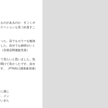
いものがあるのか、すごくポ
ニケーションも見つめ直すこ
なった。店でもカラーを勉強
ました。自分でも納得がいく
。（百貨店関連販売員）
して見たいと思いました。気
を聞けて良かったです。自分
す。（PTA向け講座参加者）
うに感じ
す。メン
ていきた