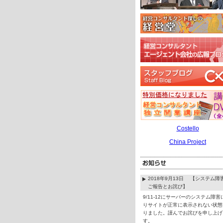
Costello
China Project
2018年9月13日 【システム障
ご報告とお詫び】
9/11-12にサーバーのシステム障害
りサイトが正常に表示されない状態
りました。謹んでお詫びを申し上げ
す。