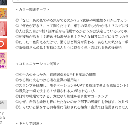
＜カラー関連テーマ＞
◎『なぜ、あの色でやる気がでるのか？』?意欲や可能性を引き出すカラ
◎『何色が好き？』って聞くだけで、相手の気持ちがわかる！？スグに
◎人は見た目が9割！話す前から信用するかどうかは決定しているってホ
◎朝寝坊が治る！？若返り効果がある！？そんな日常にスグに役立つカ
◎たった一色変えるだけで、驚くほど気分が変わる！あなたの気分を一
◎販売員さん必見！客様にほんとうに似合う色・喜ばれる色の提案術
＜コミュニケーション関連＞
◎相手の心をつかみ、信頼関係をUPする魔法の質問
◎やる気に火をつける潜在意識の活用法！
◎スランプを脱却し、モチベーションをUPする職場で使える感情コント
◎勝負は一瞬で決まる！信頼される人VSされない人
◎日常や職場でできる、意欲や可能性を引き出すコーチング
◎なぜ、自信も経験も役にたたないのか？部下の可能性を伸ばす、次世
害の
◎知らないと損をするお客様に信頼される極意！言葉では信用されませ
によ
とな
ま
＜キャリア関連＞