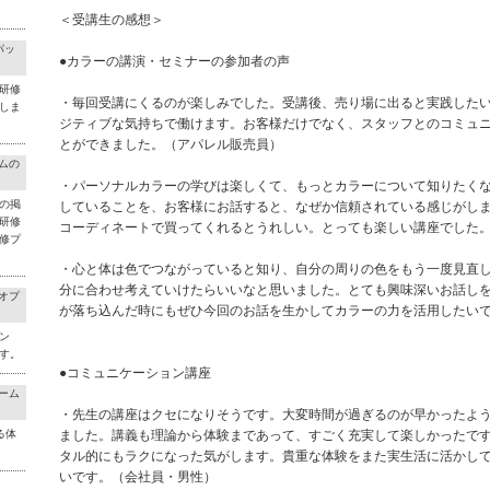
＜受講生の感想＞
パッ
●カラーの講演・セミナーの参加者の声
研修
・毎回受講にくるのが楽しみでした。受講後、売り場に出ると実践した
しま
ジティブな気持ちで働けます。お客様だけでなく、スタッフとのコミュ
とができました。（アパレル販売員）
ラムの
・パーソナルカラーの学びは楽しくて、もっとカラーについて知りたく
の掲
していることを、お客様にお話すると、なぜか信頼されている感じがし
研修
コーディネートで買ってくれるとうれしい。とっても楽しい講座でした
修プ
・心と体は色でつながっていると知り、自分の周りの色をもう一度見直
分に合わせ考えていけたらいいなと思いました。とても興味深いお話し
料オプ
が落ち込んだ時にもぜひ今回のお話を生かしてカラーの力を活用したいで
ン
す。
●コミュニケーション講座
チーム
・先生の講座はクセになりそうです。大変時間が過ぎるのが早かったよ
る体
ました。講義も理論から体験まであって、すごく充実して楽しかったで
タル的にもラクになった気がします。貴重な体験をまた実生活に活かし
いです。（会社員・男性）