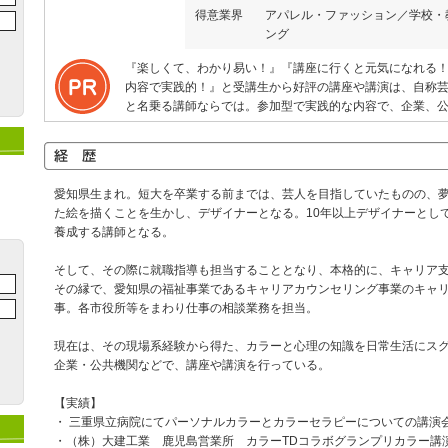
得意業界
アパレル・ファッション／学校・
ング
『楽しくて、わかり易い！』『講座に行くと元気になれる
内容で実践的！』と受講生から好評の講座や講演は、自称
と名乗る講師ならでは。参加型で実践的な内容で、企業、
愛知県生まれ。短大を卒業する前までは、芸人を目指していたものの、
た絵を描くことを生かし、デザイナーとなる。10年以上デザイナーとし
養成する講師となる。
そして、その際に就職指導も担当することとなり、本格的に、キャリア
その縁で、愛知県の福祉事業であるキャリアカウンセリング事業のキャ
事。各市役所等をまわり仕事の相談業務を担当。
現在は、その現場系経験から得た、カラーと心理の知識を日常生活にス
企業・公共機関などで、講座や講演を行っている。
【実績】
・ 三重県立病院にてパーソナルカラーとカラーセラピーについての講演
・（株）大建工業 鹿児島営業所 カラーTDコラボグランプリカラー講