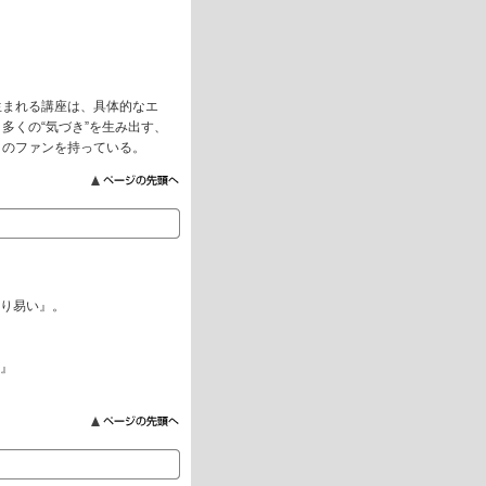
生まれる講座は、具体的なエ
多くの“気づき”を生み出す、
くのファンを持っている。
かり易い』。
ー』