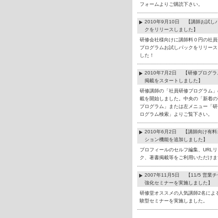
フォームよりご購読下さい。
2010年9月10日 【講師お試し
クをリリースしました】
研修会社様向けに講師料０円の社員
プログラムお試しパックをリリース
した！
2010年7月2日 【研修プログ
掲載をスタートしました】
研修講師の「社員研修プログラム」
載を開始しました。中央の「新着の
プログラム」または左メニュー「研
ログラム検索」よりご覧下さい。
2010年6月2日 【講師向け有
ション機能を追加しました】
プロフィールのセルフ編集、URLリ
ク、著書掲載等をご利用いただけま
2007年11月5日 【11/5 営業
強化セミナーを実施しました】
研修堂オススメの人気講師2名によ
験型セミナーを実施しました。