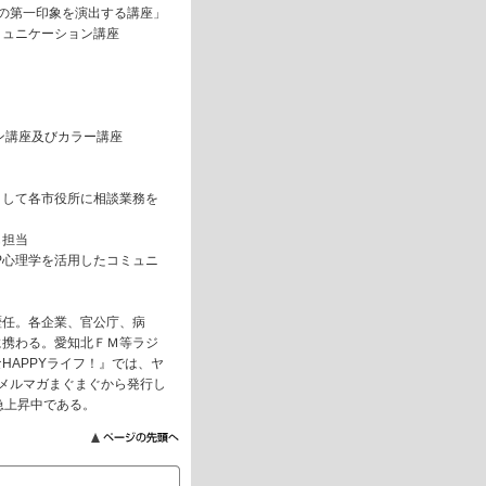
の第一印象を演出する講座」
ミュニケーション講座
ン講座及びカラー講座
として各市役所に相談業務を
も担当
P心理学を活用したコミュニ
歴任。各企業、官公庁、病
に携わる。愛知北ＦＭ等ラジ
HAPPYライフ！』では、ヤ
メルマガまぐまぐから発行し
急上昇中である。