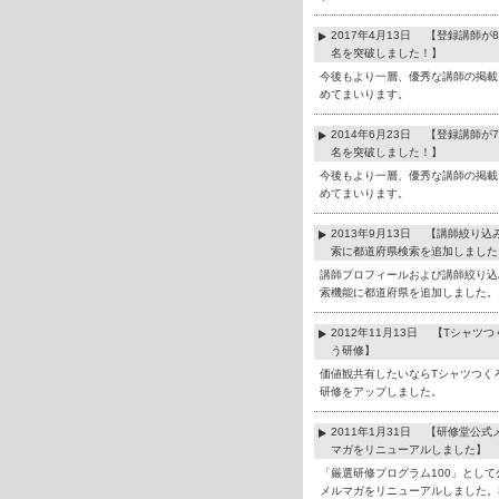
2017年4月13日 【登録講師が8
名を突破しました！】
今後もより一層、優秀な講師の掲載
めてまいります。
2014年6月23日 【登録講師が7
名を突破しました！】
今後もより一層、優秀な講師の掲載
めてまいります。
2013年9月13日 【講師絞り込
索に都道府県検索を追加しました
講師プロフィールおよび講師絞り込
索機能に都道府県を追加しました。
2012年11月13日 【Tシャツつ
う研修】
価値観共有したいならTシャツつく
研修をアップしました。
2011年1月31日 【研修堂公式
マガをリニューアルしました】
「厳選研修プログラム100」として
メルマガをリニューアルしました。