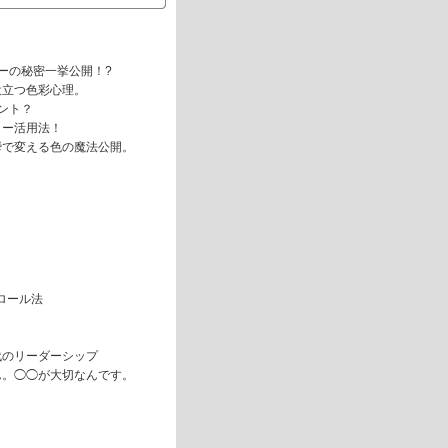
ーの秘密一挙公開！?
役立つ色彩心理。
ント？
ラー活用法！
瞬で変える色の魔法公開。
ロール法
代のリーダーシップ
ん。◯◯が大切なんです。