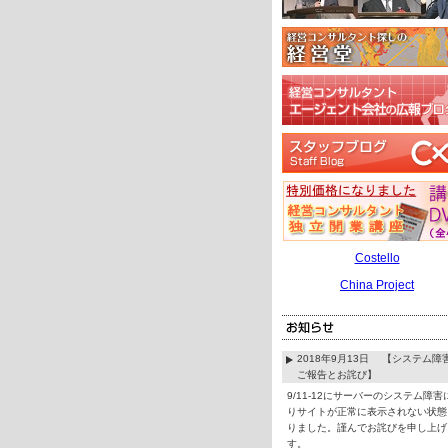
Costello
China Project
2018年9月13日 【システム障
ご報告とお詫び】
9/11-12にサーバーのシステム障害
りサイトが正常に表示されない状態
りました。謹んでお詫びを申し上げ
す。