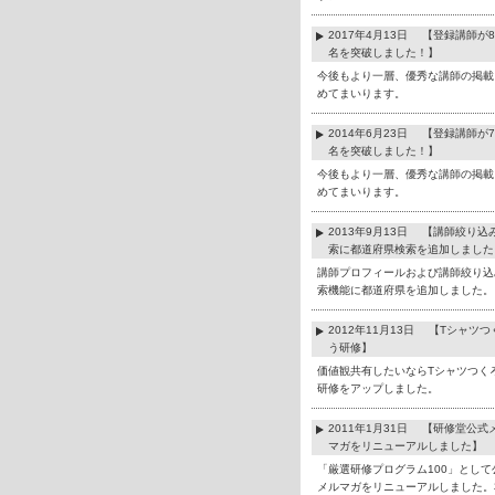
2017年4月13日 【登録講師が8
名を突破しました！】
今後もより一層、優秀な講師の掲載
めてまいります。
2014年6月23日 【登録講師が7
名を突破しました！】
今後もより一層、優秀な講師の掲載
めてまいります。
2013年9月13日 【講師絞り込
索に都道府県検索を追加しました
講師プロフィールおよび講師絞り込
索機能に都道府県を追加しました。
2012年11月13日 【Tシャツつ
う研修】
価値観共有したいならTシャツつく
研修をアップしました。
2011年1月31日 【研修堂公式
マガをリニューアルしました】
「厳選研修プログラム100」として
メルマガをリニューアルしました。