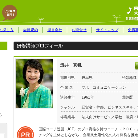
の探し方
会員規約
運営会社
お問合せ
サイトマップ
免責
浅井 真帆
都道府県
岐阜県
登録地域
企 業 名
マホ コミュニケーション
講師生年
1961年
講師歴
ジャンル
経営者・幹部、ビジネススキル、
得意業界
法人向けサービス／学校・教育／
国際コーチ連盟（ICF）のプロ資格を持つコーチ（ＰＣＣ
チングを主体としながら、企業風土活性化の人材開発を推