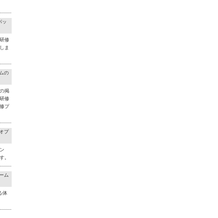
パッ
研修
しま
ラムの
の掲
研修
修プ
料オプ
ン
す。
チーム
る体