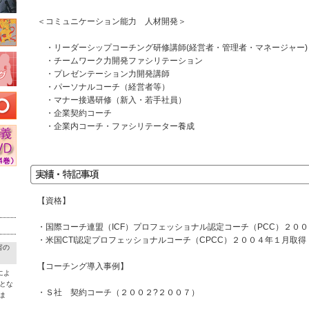
＜コミュニケーション能力 人材開発＞
・リーダーシップコーチング研修講師(経営者・管理者・マネージャー)
・チームワーク力開発ファシリテーション
・プレゼンテーション力開発講師
・パーソナルコーチ（経営者等）
・マナー接遇研修（新入・若手社員）
・企業契約コーチ
・企業内コーチ・ファシリテーター養成
【資格】
・国際コーチ連盟（ICF）プロフェッショナル認定コーチ（PCC）２０
・米国CTI認定プロフェッショナルコーチ（CPCC）２００４年１月取得
害の
【コーチング導入事例】
によ
とな
・Ｓ社 契約コーチ（２００２?２００７）
ま