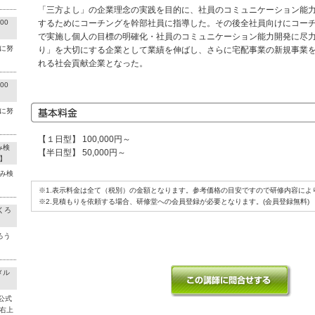
「三方よし」の企業理念の実践を目的に、社員のコミュニケーション能力
00
するためにコーチングを幹部社員に指導した。その後全社員向けにコー
で実施し個人の目標の明確化・社員のコミュニケーション能力開発に尽
に努
り」を大切にする企業として業績を伸ばし、さらに宅配事業の新規事業
れる社会貢献企業となった。
00
に努
【１日型】 100,000円～
み検
【半日型】 50,000円～
】
み検
※1.表示料金は全て（税別）の金額となります。参考価格の目安ですので研修内容によ
※2.見積もりを依頼する場合、研修堂への会員登録が必要となります。(会員登録無料)
くろ
ろう
メル
公式
右上