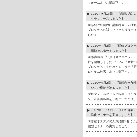
フォームよりご購読下さい。
2010年9月10日 【講師お試し
クをリリースしました】
研修会社様向けに講師料０円の社員
プログラムお試しパックをリリース
した！
2010年7月2日 【研修プログ
掲載をスタートしました】
研修講師の「社員研修プログラム」
載を開始しました。中央の「新着の
プログラム」または左メニュー「研
ログラム検索」よりご覧下さい。
2010年6月2日 【講師向け有
ション機能を追加しました】
プロフィールのセルフ編集、URLリ
ク、著書掲載等をご利用いただけま
2007年11月5日 【11/5 営業
強化セミナーを実施しました】
研修堂オススメの人気講師2名によ
験型セミナーを実施しました。